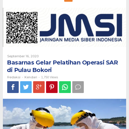
Gelar
Pelatihan
Operasi
SAR
di
Pulau
Bokori
Oleh
September 16, 2020
Redaksi
Basarnas Gelar Pelatihan Operasi SAR
di Pulau Bokori
Redaksi
Kendari
-
-
1,750 Views