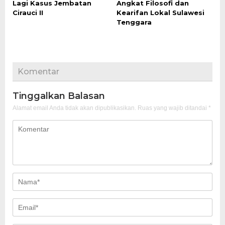
Lagi Kasus Jembatan
Angkat Filosofi dan
Cirauci II
Kearifan Lokal Sulawesi
Tenggara
Komentar
Tinggalkan Balasan
Alamat email Anda tidak akan dipublikasikan.
Ruas yang wajib ditandai
*