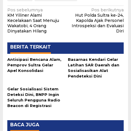
Navigasi
Pos sebelumnya
Pos berikutnya
KM Yiliner Alami
Hut Polda Sultra ke-24,
pos
Kecelakaan Saat Menuju
Kapolda Ajak Personel
Wakatobi, 4 Orang
Introspeksi dan Evaluasi
Dinyatakan Hilang
Diri
BERITA TERKAIT
Antisipasi Bencana Alam,
Basarnas Kendari Gelar
Pemprov Sultra Gelar
Latihan SAR Daerah dan
Apel Konsolidasi
Sosialisasikan Alat
Pendeteksi Dini
Gelar Sosialisasi Sistem
Deteksi Dini, BNPP Ingin
Seluruh Pengguna Radio
Beacon di Registrasi
BACA JUGA