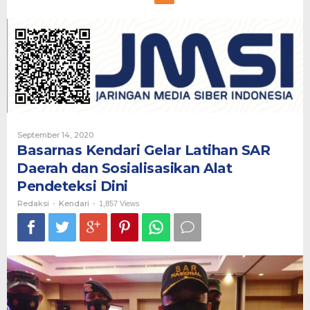
Kendari
Gelar
Latihan
SAR
Daerah
dan
Sosialisasikan
Alat
Pendeteksi
Dini
Oleh
September 14, 2020
Redaksi
Basarnas Kendari Gelar Latihan SAR
Daerah dan Sosialisasikan Alat
Pendeteksi Dini
Redaksi
Kendari
-
-
1,857 Views