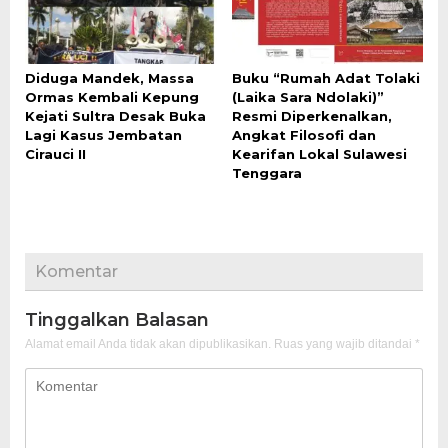
Diduga Mandek, Massa
Buku “Rumah Adat Tolaki
Ormas Kembali Kepung
(Laika Sara Ndolaki)”
Kejati Sultra Desak Buka
Resmi Diperkenalkan,
Lagi Kasus Jembatan
Angkat Filosofi dan
Cirauci II
Kearifan Lokal Sulawesi
Tenggara
Komentar
Tinggalkan Balasan
Alamat email Anda tidak akan dipublikasikan.
Ruas yang wajib ditandai
*