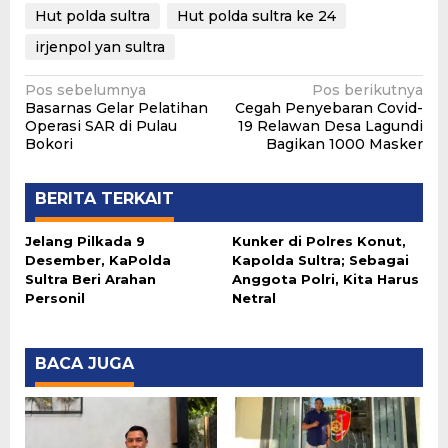
Hut polda sultra
Hut polda sultra ke 24
irjenpol yan sultra
Navigasi
Pos sebelumnya
Pos berikutnya
Basarnas Gelar Pelatihan
Cegah Penyebaran Covid-
pos
Operasi SAR di Pulau
19 Relawan Desa Lagundi
Bokori
Bagikan 1000 Masker
BERITA TERKAIT
Jelang Pilkada 9
Kunker di Polres Konut,
Desember, KaPolda
Kapolda Sultra; Sebagai
Sultra Beri Arahan
Anggota Polri, Kita Harus
Personil
Netral
BACA JUGA