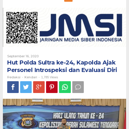
Polda
Sultra
ke-
24,
Kapolda
Ajak
Personel
Introspeksi
dan
Evaluasi
Diri
Oleh
September 16, 2020
Redaksi
Hut Polda Sultra ke-24, Kapolda Ajak
Personel Introspeksi dan Evaluasi Diri
Redaksi
Kendari
-
-
1,785 Views