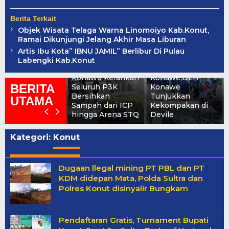
Berita Terkait
Objek Wisata Telaga Warna Linomoiyo Kab.Konut,
Ramai Dikunjungi Jelang Akhir Masa Liburan
Sampah
Berserakan Usai
Semarak
Artis Ibu Kota” IBNU JAMIL” Berlibur Di Pulau
Pembukaan
PORSENI HUT
Labengki Kab.Konut
PORSENI, DLH
ke-81
Konawe Kerahkan
Konawe,DLH
BERITA
Seluruh P3K
Konawe
Bersihkan
Tunjukkan
UTAMA
Sampah dari ICP
Kekompakan di
hingga Arena STQ
Devile
Kategori:
Konut
Dugaan llegal mining PT PBL dan PT
KDM didepan Mata, Polda Sultra dan
Polres Konut disinyalir Bungkam
Pendaftaran Gratis, Turnament Bupati