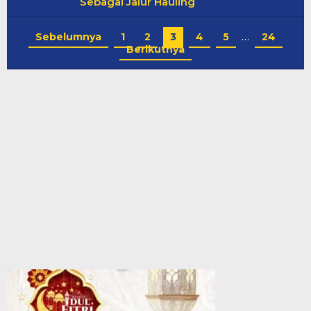
Sebagai Jalur Hauling
Sebelumnya
1
2
3
4
5
…
24
Berikutnya