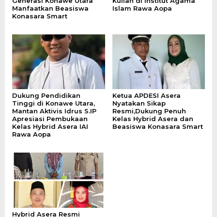
Generasi Konawe Utara
Kuliah di Institut Agama
Manfaatkan Beasiswa
Islam Rawa Aopa
Konasara Smart
Dukung Pendidikan
Ketua APDESI Asera
Tinggi di Konawe Utara,
Nyatakan Sikap
Mantan Aktivis Idrus S.IP
Resmi,Dukung Penuh
Apresiasi Pembukaan
Kelas Hybrid Asera dan
Kelas Hybrid Asera IAI
Beasiswa Konasara Smart
Rawa Aopa
Hybrid Asera Resmi