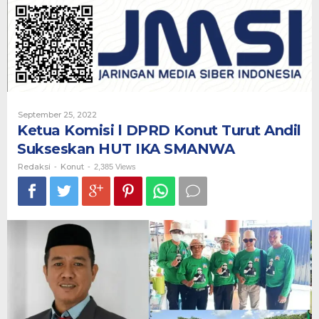
DPRD
Konut
Turut
Andil
Sukseskan
HUT
IKA
SMANWA
Oleh
September 25, 2022
Redaksi
Ketua Komisi l DPRD Konut Turut Andil
Sukseskan HUT IKA SMANWA
Redaksi
Konut
-
-
2,385 Views