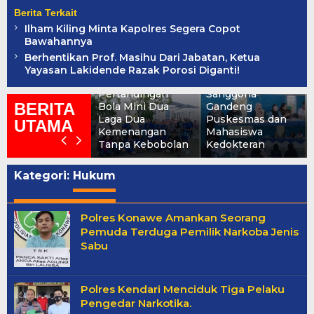
Berita Terkait
Ilham Kiling Minta Kapolres Segera Copot
Bawahannya
Berhentikan Prof. Masihu Dari Jabatan, Ketua
DLH Konawe Tak
Tekan Risiko
Yayasan Lakidende Razak Porosi Diganti!
Terbendung di
Stunting, Pemdes
Pertandingan
Sanggona
BERITA
Bola Mini Dua
Gandeng
Laga Dua
Puskesmas dan
UTAMA
Kemenangan
Mahasiswa
Tanpa Kebobolan
Kedokteran
Kategori:
Hukum
Polres Konawe Amankan Seorang
Pemuda Terduga Pemilik Narkoba Jenis
Sabu
Polres Kendari Menciduk Tiga Pelaku
Pengedar Narkotika.