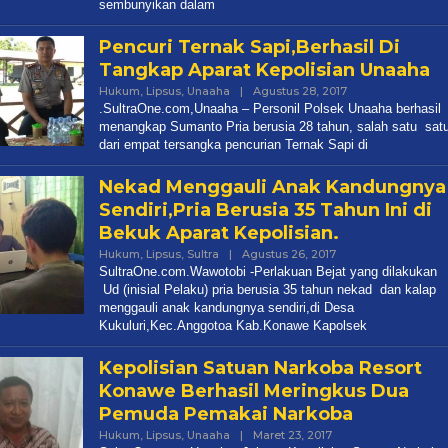
sembunyikan dalam
Pencuri Ternak Sapi,Berhasil Di
Tangkap Aparat Kepolisian Unaaha
Oleh
Hukum
,
Lipsus
,
Unaaha
|
Agustus 28, 2017
Redaksi
.SultraOne.com,Unaaha – Personil Polsek Unaaha berhasil
menangkap Sumanto Pria berusia 28 tahun, salah satu sat
dari empat tersangka pencurian Ternak Sapi di
Nekad Menggauli Anak Kandungnya
Sendiri,Pria Berusia 35 Tahun Ini di
Bekuk Aparat Kepolisian.
Oleh
Hukum
,
Lipsus
,
Sultra
|
Agustus 26, 2017
Redaksi
SultraOne.com.Wawotobi -Perlakuan Bejat yang dilakukan
Ud (inisial Pelaku) pria berusia 35 tahun nekad dan kalap
menggauli anak kandungnya sendiri,di Desa
Kukuluri,Kec.Anggotoa Kab.Konawe Kapolsek
Kepolisian Satuan Narkoba Resort
Konawe Berhasil Meringkus Dua
Pemuda Pemakai Narkoba
Oleh
Hukum
,
Lipsus
,
Unaaha
|
Maret 23, 2017
Redaksi