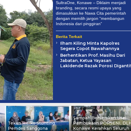
SultraOne, Konawe – Diklaim menjadi
branding, secara resmi upaya yang
dimasukkan ke Nawa Cita pemerintah
dengan memilih jargon “membangun
Indonesia dari pinggiran”
Berita Terkait
Ilham Kiling Minta Kapolres
Segera Copot Bawahannya
Berhentikan Prof. Masihu Dari
Jabatan, Ketua Yayasan
Lakidende Razak Porosi Diganti!
Sampah Berserakan Usai
Tekan Risiko Stunting,
Pembukaan PORSENI, DL
Pemdes Sanggona
Konawe Kerahkan Seluruh