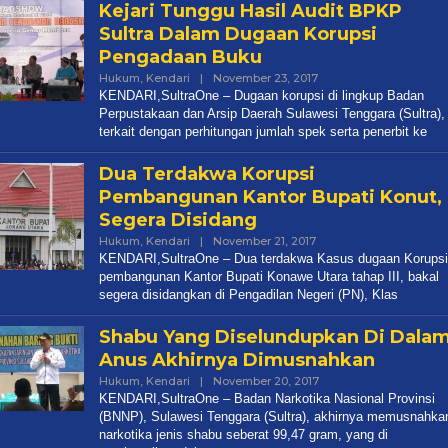
Kejari Tunggu Hasil Audit BPKP
Sultra Dalam Dugaan Korupsi
Pengadaan Buku
Oleh
Hukum
,
Kendari
|
November 23, 2017
Redaksi
KENDARI,SultraOne – Dugaan korupsi di lingkup Badan
Perpustakaan dan Arsip Daerah Sulawesi Tenggara (Sultra),
terkait dengan perhitungan jumlah spek serta penerbit ke
Dua Terdakwa Korupsi
Pembangunan Kantor Bupati Konut,
Segera Disidang
Oleh
Hukum
,
Kendari
|
November 21, 2017
Redaksi
KENDARI,SultraOne – Dua terdakwa Kasus dugaan Korupsi
pembangunan Kantor Bupati Konawe Utara tahap III, bakal
segera disidangkan di Pengadilan Negeri (PN), Klas
Shabu Yang Diselundupkan Di Dala
Anus Akhirnya Dimusnahkan
Oleh
Hukum
,
Kendari
|
November 20, 2017
Redaksi
KENDARI,SultraOne – Badan Narkotika Nasional Provinsi
(BNNP), Sulawesi Tenggara (Sultra), akhirnya memusnahka
narkotika jenis shabu seberat 99,47 gram, yang di