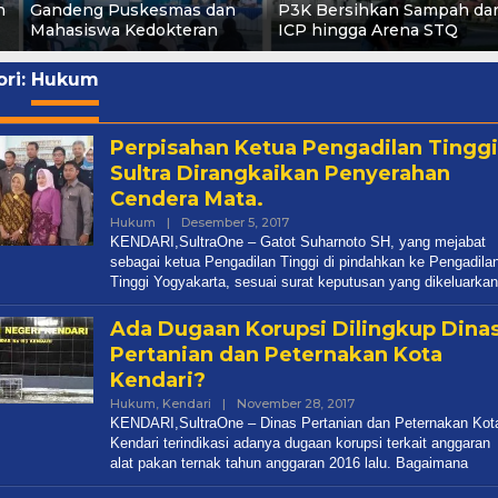
n
Gandeng Puskesmas dan
P3K Bersihkan Sampah dar
Mahasiswa Kedokteran
ICP hingga Arena STQ
ri:
Hukum
Perpisahan Ketua Pengadilan Tinggi
Sultra Dirangkaikan Penyerahan
Cendera Mata.
Oleh
Hukum
|
Desember 5, 2017
Redaksi
KENDARI,SultraOne – Gatot Suharnoto SH, yang mejabat
sebagai ketua Pengadilan Tinggi di pindahkan ke Pengadila
Tinggi Yogyakarta, sesuai surat keputusan yang dikeluarkan
Ada Dugaan Korupsi Dilingkup Dina
Pertanian dan Peternakan Kota
Kendari?
Oleh
Hukum
,
Kendari
|
November 28, 2017
Redaksi
KENDARI,SultraOne – Dinas Pertanian dan Peternakan Kot
Kendari terindikasi adanya dugaan korupsi terkait anggaran
alat pakan ternak tahun anggaran 2016 lalu. Bagaimana