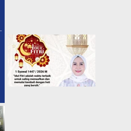
H
Semarak PORSENI HUT ke-
Dugaan Perampasan Tana
81 Konawe,DLH Konawe
Legal: Jaringan Mafia