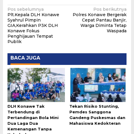
Navigasi
Pos sebelumnya
Pos berikutnya
Plt.Kepala DLH Konawe
Polres Konawe Bergerak
pos
Syahrul Pimpin
Cepat Pantau Banjir,
GIA,Kerahkan P3K DLH
Warga Diminta Tetap
Konawe Fokus
Waspada
Penghijauan Tempat
Publik
BACA JUGA
DLH Konawe Tak
Tekan Risiko Stunting,
Terbendung di
Pemdes Sanggona
Pertandingan Bola Mini
Gandeng Puskesmas dan
Dua Laga Dua
Mahasiswa Kedokteran
Kemenangan Tanpa