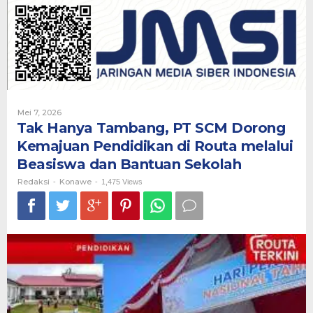
PT
SCM
Dorong
Kemajuan
Pendidikan
di
Routa
melalui
Beasiswa
Oleh
Mei 7, 2026
dan
Redaksi
Tak Hanya Tambang, PT SCM Dorong
Bantuan
Kemajuan Pendidikan di Routa melalui
Sekolah
Beasiswa dan Bantuan Sekolah
Redaksi
Konawe
-
-
1,475 Views