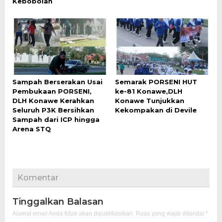
Kebobolan
Sampah Berserakan Usai
Semarak PORSENI HUT
Pembukaan PORSENI,
ke-81 Konawe,DLH
DLH Konawe Kerahkan
Konawe Tunjukkan
Seluruh P3K Bersihkan
Kekompakan di Devile
Sampah dari ICP hingga
Arena STQ
Komentar
Tinggalkan Balasan
Alamat email Anda tidak akan dipublikasikan.
Ruas yang wajib ditandai
*