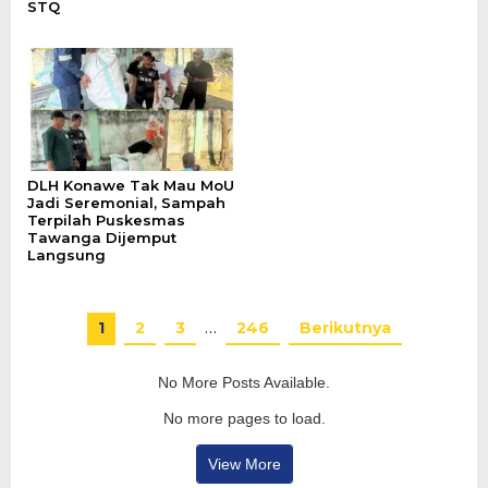
STQ
DLH Konawe Tak Mau MoU
Jadi Seremonial, Sampah
Terpilah Puskesmas
Tawanga Dijemput
Langsung
1
2
3
…
246
Berikutnya
No More Posts Available.
No more pages to load.
View More