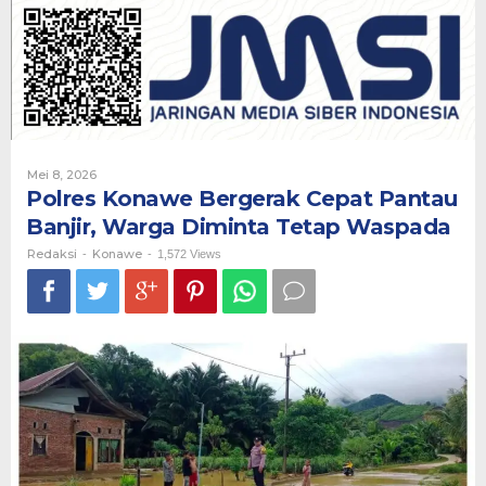
Cepat
Pantau
Banjir,
Warga
Diminta
Tetap
Waspada
Oleh
Mei 8, 2026
Redaksi
Polres Konawe Bergerak Cepat Pantau
Banjir, Warga Diminta Tetap Waspada
Redaksi
Konawe
-
-
1,572 Views