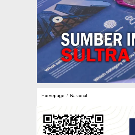
Pemda
Homepage
Nasional
/
Konawe
Mengikuti
Kegiatan
Pameran
Nasional
UMKM
di