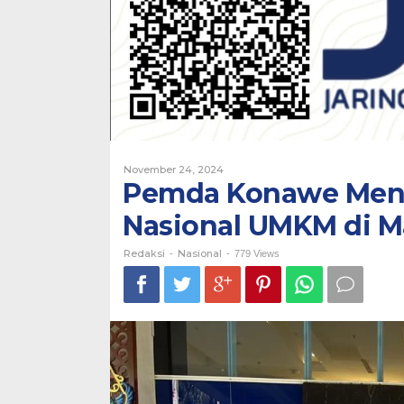
Malang
Oleh
November 24, 2024
Redaksi
Pemda Konawe Meng
Nasional UMKM di M
Redaksi
Nasional
-
-
779 Views