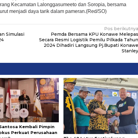
 kerang Kecamatan Lalonggasumeeto dan Soropia, bersama
 turut menjadi daya tarik dalam pameran.(Red/SO)
Pos berikutny
n Simulasi
Pemda Bersama KPU Konawe Melepa
24
Secara Resmi Logistik Pemilu Pilkada Tahu
2024 Dihadiri Langsung Pj.Bupati Konaw
Stanle
Santosa Kembali Pimpin
Fokus Perkuat Perusahaan