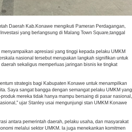
ntah Daerah Kab.Konawe mengikuti Pameran Perdagangan,
 Investasi yang berlangsung di Malang Town Square,tanggal
, menyampaikan apresiasi yang tinggi kepada pelaku UMKM
skala nasional tersebut merupakan langkah signifikan untuk
aerah sekaligus memperluas jaringan bisnis ke tingkat
omentum strategis bagi Kabupaten Konawe untuk menampilkan
 kita. Saya sangat bangga dengan semangat pelaku UMKM yan
k-produk mereka tidak hanya mampu bersaing di pasar nasional
rnasional,” ujar Stanley usai mengunjungi stan UMKM Konawe
orasi antara pemerintah daerah, pelaku usaha, dan masyarakat
onomi melalui sektor UMKM. Ia juga menekankan komitmen