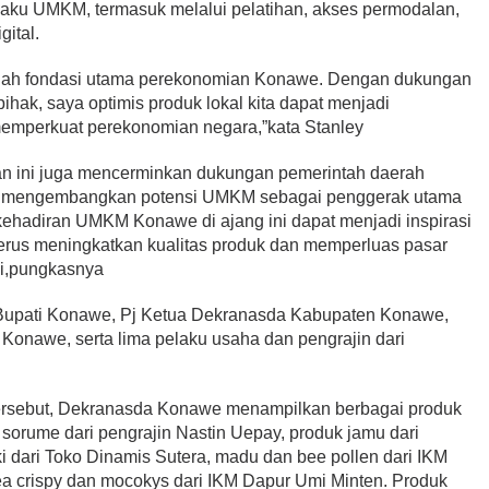
aku UMKM, termasuk melalui pelatihan, akses permodalan,
ital.
ah fondasi utama perekonomian Konawe. Dengan dukungan
pihak, saya optimis produk lokal kita dapat menjadi
emperkuat perekonomian negara,”kata Stanley
n ini juga mencerminkan dukungan pemerintah daerah
am mengembangkan potensi UMKM sebagai penggerak utama
kehadiran UMKM Konawe di ajang ini dapat menjadi inspirasi
terus meningkatkan kualitas produk dan memperluas pasar
ggi,pungkasnya
 Pj Bupati Konawe, Pj Ketua Dekranasda Kabupaten Konawe,
onawe, serta lima pelaku usaha dan pengrajin dari
tersebut, Dekranasda Konawe menampilkan berbagai produk
 sorume dari pengrajin Nastin Uepay, produk jamu dari
ki dari Toko Dinamis Sutera, madu dan bee pollen dari IKM
a crispy dan mocokys dari IKM Dapur Umi Minten. Produk