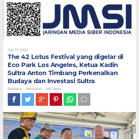
Festival
yang
digelar
di
Eco
Park
Los
Angeles,
Ketua
Oleh
Juli 17, 2023
Kadin
Redaksi
The 42 Lotus Festival yang digelar di
Sultra
Eco Park Los Angeles, Ketua Kadin
Anton
Timbang
Sultra Anton Timbang Perkenalkan
Perkenalkan
Budaya dan Investasi Sultra
Budaya
dan
Redaksi
Nasional
-
-
998 Views
Investasi
Sultra