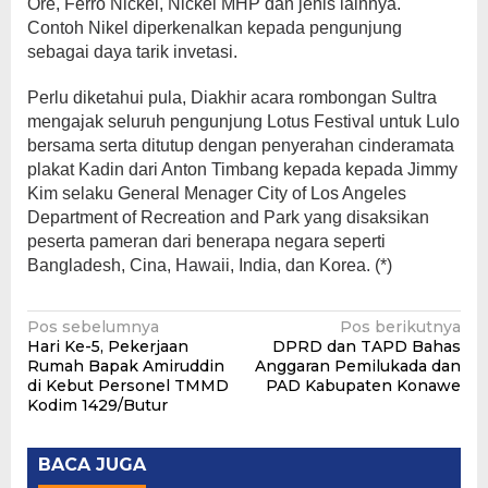
Ore, Ferro Nickel, Nickel MHP dan jenis lainnya.
Contoh Nikel diperkenalkan kepada pengunjung
sebagai daya tarik invetasi.
Perlu diketahui pula, Diakhir acara rombongan Sultra
mengajak seluruh pengunjung Lotus Festival untuk Lulo
bersama serta ditutup dengan penyerahan cinderamata
plakat Kadin dari Anton Timbang kepada kepada Jimmy
Kim selaku General Menager City of Los Angeles
Department of Recreation and Park yang disaksikan
peserta pameran dari benerapa negara seperti
Bangladesh, Cina, Hawaii, India, dan Korea. (*)
Navigasi
Pos sebelumnya
Pos berikutnya
Hari Ke-5, Pekerjaan
DPRD dan TAPD Bahas
pos
Rumah Bapak Amiruddin
Anggaran Pemilukada dan
di Kebut Personel TMMD
PAD Kabupaten Konawe
Kodim 1429/Butur
BACA JUGA