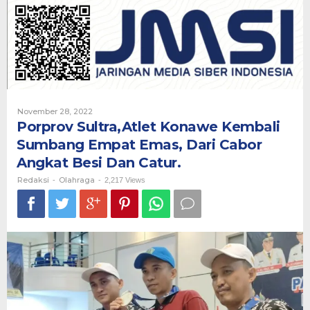
Kembali
Sumbang
Empat
Emas,
Dari
Cabor
Angkat
Besi
Dan
Oleh
November 28, 2022
Catur.
Redaksi
Porprov Sultra,Atlet Konawe Kembali
Sumbang Empat Emas, Dari Cabor
Angkat Besi Dan Catur.
Redaksi
Olahraga
-
-
2,217 Views