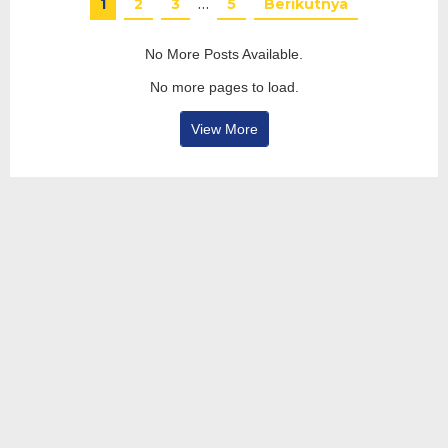
1
2
3
…
5
Berikutnya
No More Posts Available.
No more pages to load.
View More