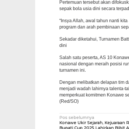
Pertemuan tersebut akan difokus
sepak bola usia dini secara terpa
“Insya Allah, awal tahun nanti k
program dan arah pembinaan sepa
Sekadar diketahui, Turnamen Battl
dini
Salah satu peserta, AS 10 Konawe
nasional dengan meraih posisi ru
turnamen ini.
Dengan melibatkan delapan tim dan
menjadi wadah lahirnya talenta-t
memperkuat komitmen Konawe seba
(Red/SO)
Navigasi
Pos sebelumnya
Konawe Ukir Sejarah, Kejuaraan
pos
Bupati Cup 2025 Lahirkan Bibit 