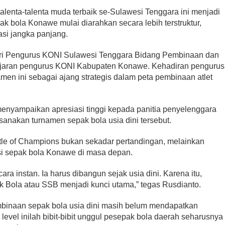
enta-talenta muda terbaik se-Sulawesi Tenggara ini menjadi
k bola Konawe mulai diarahkan secara lebih terstruktur,
tasi jangka panjang.
iri Pengurus KONI Sulawesi Tenggara Bidang Pembinaan dan
a jajaran pengurus KONI Kabupaten Konawe. Kehadiran pengurus
men ini sebagai ajang strategis dalam peta pembinaan atlet
nyampaikan apresiasi tinggi kepada panitia penyelenggara
anakan turnamen sepak bola usia dini tersebut.
ttle of Champions bukan sekadar pertandingan, melainkan
i sepak bola Konawe di masa depan.
cara instan. Ia harus dibangun sejak usia dini. Karena itu,
 Bola atau SSB menjadi kunci utama,” tegas Rusdianto.
embinaan sepak bola usia dini masih belum mendapatkan
 level inilah bibit-bibit unggul pesepak bola daerah seharusnya