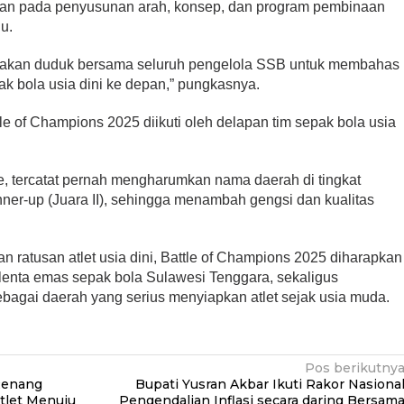
kan pada penyusunan arah, konsep, dan program pembinaan
du.
ita akan duduk bersama seluruh pengelola SSB untuk membahas
k bola usia dini ke depan,” pungkasnya.
e of Champions 2025 diikuti oleh delapan tim sepak bola usia
, tercatat pernah mengharumkan nama daerah di tingkat
nner-up (Juara II), sehingga menambah gengsi dan kualitas
 ratusan atlet usia dini, Battle of Champions 2025 diharapkan
alenta emas sepak bola Sulawesi Tenggara, sekaligus
gai daerah yang serius menyiapkan atlet sejak usia muda.
Pos berikutny
 Renang
Bupati Yusran Akbar Ikuti Rakor Nasiona
Atlet Menuju
Pengendalian Inflasi secara daring Bersam