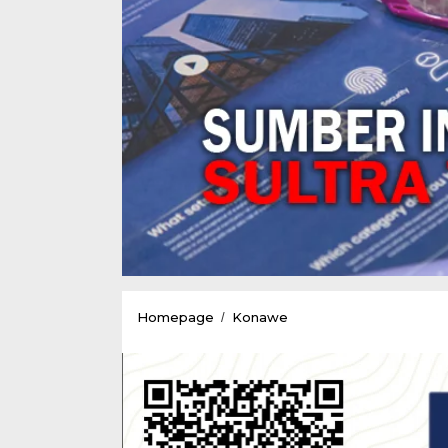
KONI
Homepage
Konawe
/
Konawe
Tancap
Gas
Bangun
Sepak
Bola
Usia