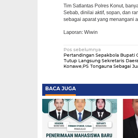
Tim Satlantas Polres Konut, banya
Sebab, dinilai aktif, sopan, da
sebagai aparat yang menangani aru
Laporan: Wiwin
Navigasi
Pos sebelumnya
Pertandingan Sepakbola Bupati Cu
pos
Tutup Langsung Sekretaris Daer
Konawe,PS Tongauna Sebagai Ju
BACA JUGA