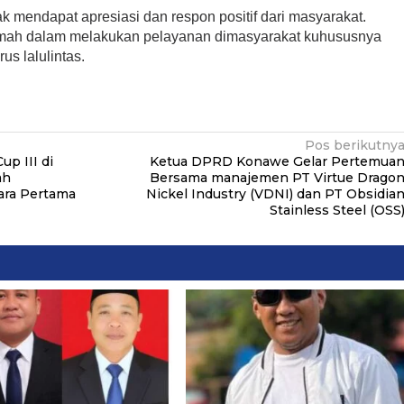
k mendapat apresiasi dan respon positif dari masyarakat.
n ramah dalam melakukan pelayanan dimasyarakat kuhususnya
s lalulintas.
Pos berikutny
p III di
Ketua DPRD Konawe Gelar Pertemua
ah
Bersama manajemen PT Virtue Drago
ara Pertama
Nickel Industry (VDNI) dan PT Obsidia
Stainless Steel (OSS