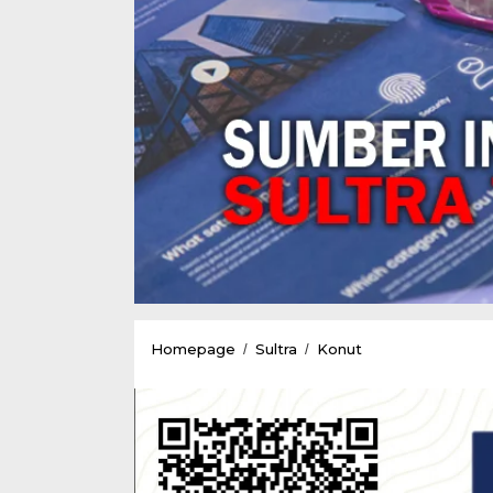
Jalankan
Homepage
Sultra
Konut
/
/
Tugas
Operasi
Zebra
Anoa,
Satlantas
Polres
Konut