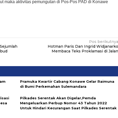
ebut maka aktivitas pemungutan di Pos-Pos PAD di Konawe
Pos berikutny
,Sejumlah
Hotman Paris Dan Ingrid Widjanark
kbud
Membaca Teks Proklamasi di Jala
ram
Pramuka Kwartir Cabang Konawe Gelar Raimuna
di Bumi Perkemahan Sulemandara
isasi
Pilkades Serentak Akan Digelar,Pemda
Desa
Mengeluarkan Perbup Nomor 43 Tahun 2022
Untuk Hindari Kecurangan Saat Pilkades Serentak