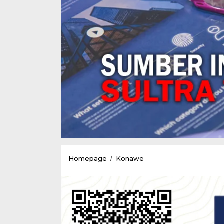
Pemkab
Homepage
Konawe
/
Konawe
Telah
mengeluarkan
Instruksi
Penghentian
Pemungutan
di