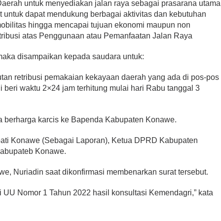
Daerah untuk menyediakan jalan raya sebagai prasarana utama
t untuk dapat mendukung berbagai aktivitas dan kebutuhan
obilitas hingga mencapai tujuan ekonomi maupun non
tribusi atas Penggunaan atau Pemanfaatan Jalan Raya
 maka disampaikan kepada saudara untuk:
an retribusi pemakaian kekayaan daerah yang ada di pos-pos
eri waktu 2×24 jam terhitung mulai hari Rabu tanggal 3
a berharga karcis ke Bapenda Kabupaten Konawe.
upati Konawe (Sebagai Laporan), Ketua DPRD Kabupaten
Kabupateb Konawe.
, Nuriadin saat dikonfirmasi membenarkan surat tersebut.
ai UU Nomor 1 Tahun 2022 hasil konsultasi Kemendagri,” kata