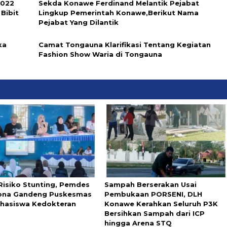
2022
Sekda Konawe Ferdinand Melantik Pejabat
Bibit
Lingkup Pemerintah Konawe,Berikut Nama
Pejabat Yang Dilantik
ka
Camat Tongauna Klarifikasi Tentang Kegiatan
Fashion Show Waria di Tongauna
Risiko Stunting, Pemdes
Sampah Berserakan Usai
ona Gandeng Puskesmas
Pembukaan PORSENI, DLH
hasiswa Kedokteran
Konawe Kerahkan Seluruh P3K
Bersihkan Sampah dari ICP
hingga Arena STQ