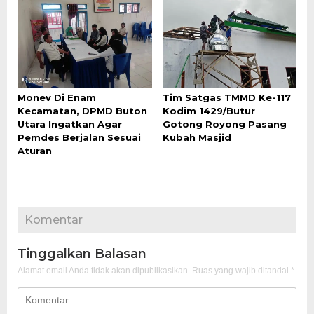
Monev Di Enam
Tim Satgas TMMD Ke-117
Kecamatan, DPMD Buton
Kodim 1429/Butur
Utara Ingatkan Agar
Gotong Royong Pasang
Pemdes Berjalan Sesuai
Kubah Masjid
Aturan
Komentar
Tinggalkan Balasan
Alamat email Anda tidak akan dipublikasikan.
Ruas yang wajib ditandai
*