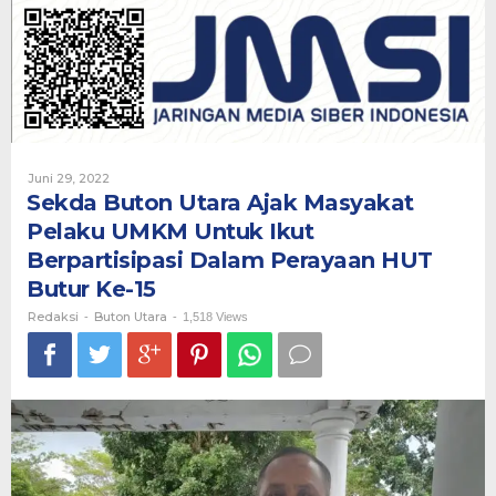
Ajak
Masyakat
Pelaku
UMKM
Untuk
Ikut
Berpartisipasi
Dalam
Perayaan
Oleh
Juni 29, 2022
HUT
Redaksi
Sekda Buton Utara Ajak Masyakat
Butur
Pelaku UMKM Untuk Ikut
Ke-
15
Berpartisipasi Dalam Perayaan HUT
Butur Ke-15
Redaksi
Buton Utara
-
-
1,518 Views