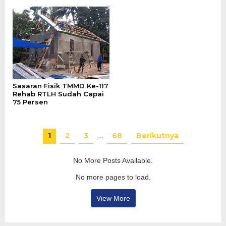
Sasaran Fisik TMMD Ke-117
Rehab RTLH Sudah Capai
75 Persen
1
2
3
…
68
Berikutnya
No More Posts Available.
No more pages to load.
View More