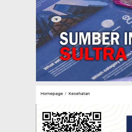
Mendengar
Homepage
Kesehatan
/
Keluhan
Masyarakat
Tentang
Pelayanan
BLUD
RS
Konawe,KSK