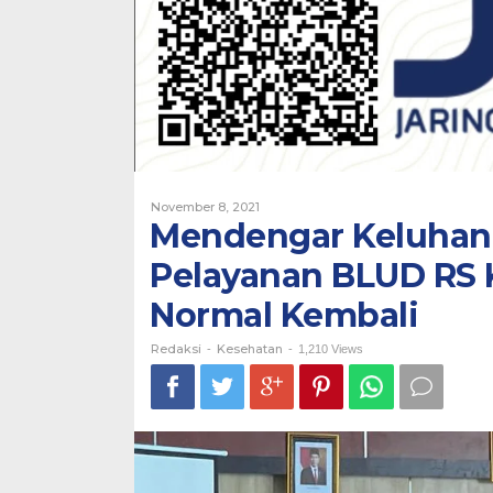
Tekankan
Harus
Normal
Kembali
Oleh
November 8, 2021
Redaksi
Mendengar Keluhan
Pelayanan BLUD RS
Normal Kembali
Redaksi
Kesehatan
-
-
1,210 Views