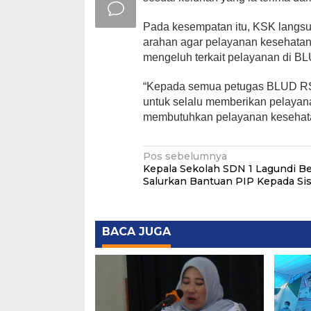
Pada kesempatan itu, KSK lang
arahan agar pelayanan kesehatan
mengeluh terkait pelayanan di 
“Kepada semua petugas BLUD RS
untuk selalu memberikan pelayan
membutuhkan pelayanan kesehata
Navigasi
Pos sebelumnya
Kepala Sekolah SDN 1 Lagundi B
pos
Salurkan Bantuan PIP Kepada Si
BACA JUGA