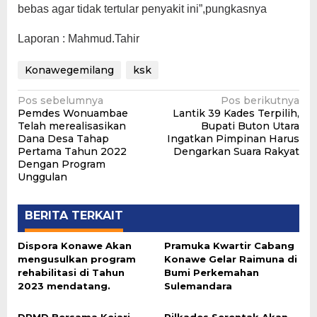
bebas agar tidak tertular penyakit ini”,pungkasnya
Laporan : Mahmud.Tahir
Konawegemilang
ksk
Navigasi
Pos sebelumnya
Pos berikutnya
Pemdes Wonuambae
Lantik 39 Kades Terpilih,
pos
Telah merealisasikan
Bupati Buton Utara
Dana Desa Tahap
Ingatkan Pimpinan Harus
Pertama Tahun 2022
Dengarkan Suara Rakyat
Dengan Program
Unggulan
BERITA TERKAIT
Dispora Konawe Akan
Pramuka Kwartir Cabang
mengusulkan program
Konawe Gelar Raimuna di
rehabilitasi di Tahun
Bumi Perkemahan
2023 mendatang.
Sulemandara