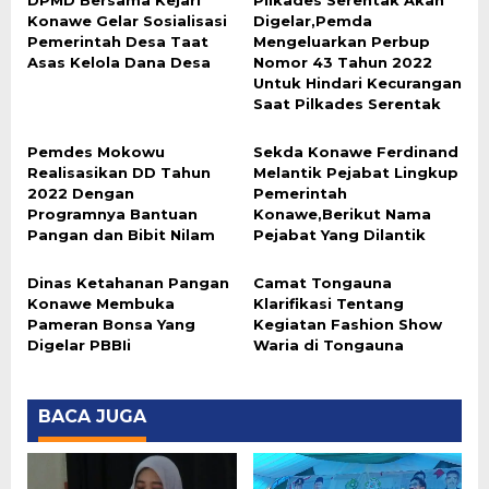
DPMD Bersama Kejari
Pilkades Serentak Akan
Konawe Gelar Sosialisasi
Digelar,Pemda
Pemerintah Desa Taat
Mengeluarkan Perbup
Asas Kelola Dana Desa
Nomor 43 Tahun 2022
Untuk Hindari Kecurangan
Saat Pilkades Serentak
Pemdes Mokowu
Sekda Konawe Ferdinand
Realisasikan DD Tahun
Melantik Pejabat Lingkup
2022 Dengan
Pemerintah
Programnya Bantuan
Konawe,Berikut Nama
Pangan dan Bibit Nilam
Pejabat Yang Dilantik
Dinas Ketahanan Pangan
Camat Tongauna
Konawe Membuka
Klarifikasi Tentang
Pameran Bonsa Yang
Kegiatan Fashion Show
Digelar PBBIi
Waria di Tongauna
BACA JUGA