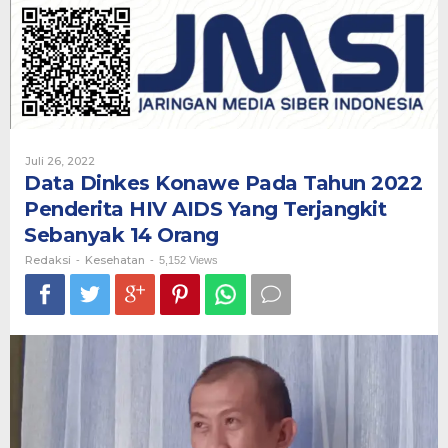
Pada
Tahun
2022
Penderita
HIV
AIDS
Yang
Terjangkit
Sebanyak
Oleh
Juli 26, 2022
14
Redaksi
Data Dinkes Konawe Pada Tahun 2022
Orang
Penderita HIV AIDS Yang Terjangkit
Sebanyak 14 Orang
Redaksi
Kesehatan
-
-
5,152 Views