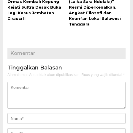
Ormas Kembali Kepung
(Laika Sara Ndolaki)”
Kejati Sultra Desak Buka
Resmi Diperkenalkan,
Lagi Kasus Jembatan
Angkat Filosofi dan
Cirauci II
Kearifan Lokal Sulawesi
Tenggara
Komentar
Tinggalkan Balasan
Alamat email Anda tidak akan dipublikasikan.
Ruas yang wajib ditandai
*