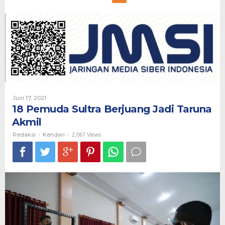
Pemuda
Sultra
Berjuang
Jadi
Taruna
Akmil
Oleh
Juni 17, 2021
Redaksi
18 Pemuda Sultra Berjuang Jadi Taruna
Akmil
Redaksi
Kendari
-
-
2,067 Views