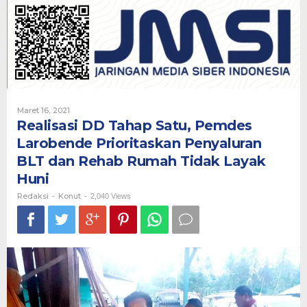
Satu,
Pemdes
Larobende
Prioritaskan
Penyaluran
BLT
dan
Rehab
Rumah
Oleh
Maret 16, 2021
Tidak
Redaksi
Realisasi DD Tahap Satu, Pemdes
Layak
Larobende Prioritaskan Penyaluran
Huni
BLT dan Rehab Rumah Tidak Layak
Huni
Redaksi
Konut
-
-
2,040 Views