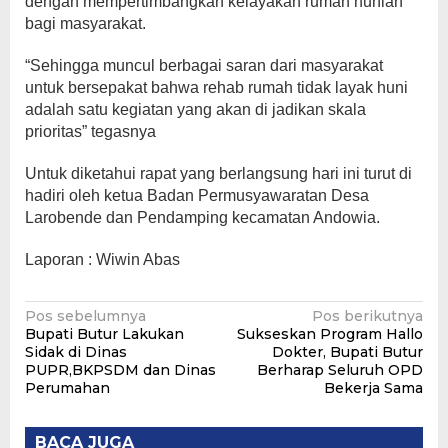
dengan mempertimbangkan kelayakan rumah hunian
bagi masyarakat.
“Sehingga muncul berbagai saran dari masyarakat
untuk bersepakat bahwa rehab rumah tidak layak huni
adalah satu kegiatan yang akan di jadikan skala
prioritas” tegasnya
Untuk diketahui rapat yang berlangsung hari ini turut di
hadiri oleh ketua Badan Permusyawaratan Desa
Larobende dan Pendamping kecamatan Andowia.
Laporan : Wiwin Abas
Navigasi
Pos sebelumnya
Pos berikutnya
Bupati Butur Lakukan
Sukseskan Program Hallo
pos
Sidak di Dinas
Dokter, Bupati Butur
PUPR,BKPSDM dan Dinas
Berharap Seluruh OPD
Perumahan
Bekerja Sama
BACA JUGA