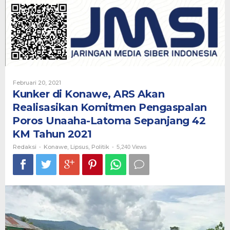
ARS
Akan
Realisasikan
Komitmen
Pengaspalan
Poros
Unaaha-
Latoma
Sepanjang
Oleh
Februari 20, 2021
42
Redaksi
Kunker di Konawe, ARS Akan
KM
Realisasikan Komitmen Pengaspalan
Tahun
2021
Poros Unaaha-Latoma Sepanjang 42
KM Tahun 2021
Redaksi
Konawe
Lipsus
Politik
-
,
,
-
5,240 Views