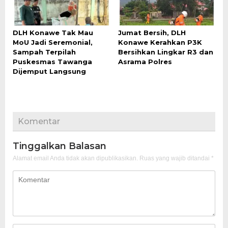
DLH Konawe Tak Mau
Jumat Bersih, DLH
MoU Jadi Seremonial,
Konawe Kerahkan P3K
Sampah Terpilah
Bersihkan Lingkar R3 dan
Puskesmas Tawanga
Asrama Polres
Dijemput Langsung
Komentar
Tinggalkan Balasan
Alamat email Anda tidak akan dipublikasikan.
Ruas yang wajib ditandai
*