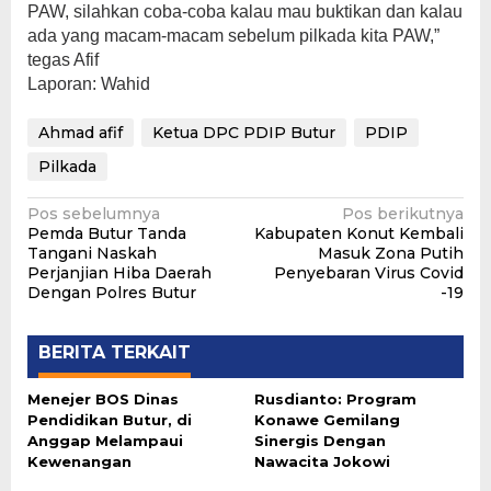
PAW, silahkan coba-coba kalau mau buktikan dan kalau
ada yang macam-macam sebelum pilkada kita PAW,”
tegas Afif
Laporan: Wahid
Ahmad afif
Ketua DPC PDIP Butur
PDIP
Pilkada
Navigasi
Pos sebelumnya
Pos berikutnya
Pemda Butur Tanda
Kabupaten Konut Kembali
pos
Tangani Naskah
Masuk Zona Putih
Perjanjian Hiba Daerah
Penyebaran Virus Covid
Dengan Polres Butur
-19
BERITA TERKAIT
Menejer BOS Dinas
Rusdianto: Program
Pendidikan Butur, di
Konawe Gemilang
Anggap Melampaui
Sinergis Dengan
Kewenangan
Nawacita Jokowi