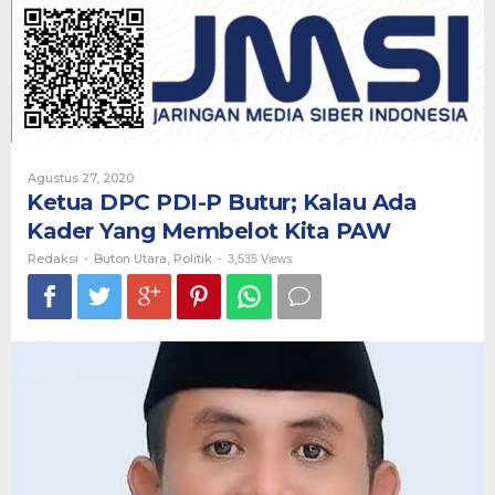
P
Butur;
Kalau
Ada
Kader
Yang
Membelot
Kita
PAW
Oleh
Agustus 27, 2020
Redaksi
Ketua DPC PDI-P Butur; Kalau Ada
Kader Yang Membelot Kita PAW
Redaksi
Buton Utara
Politik
-
,
-
3,535 Views