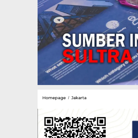
Mahasiswa
Homepage
Jakarta
/
Sultra
Dapat
Bantuan
Sembako
Dari
Gugus
Tugas