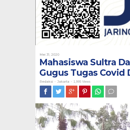
Covid
DKI
Jakarta
Oleh
Mei 31, 2020
Redaksi
Mahasiswa Sultra D
Gugus Tugas Covid D
Redaksi
Jakarta
-
-
1,995 Views