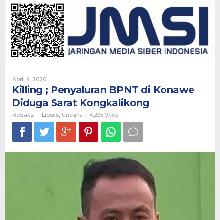
BPNT
di
Konawe
Diduga
Sarat
Kongkalikong
Oleh
April 9, 2020
Redaksi
Killing ; Penyaluran BPNT di Konawe
Diduga Sarat Kongkalikong
Redaksi
Lipsus
Unaaha
-
,
-
4,205 Views