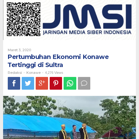
Tertinggi
di
Sultra
Oleh
Maret 3, 2020
Redaksi
Pertumbuhan Ekonomi Konawe
Tertinggi di Sultra
Redaksi
Konawe
-
-
4,276 Views