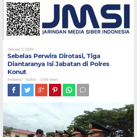
Tiga
Diantaranya
Isi
Jabatan
di
Polres
Konut
Oleh
Januari 7, 2020
Redaksi
Sebelas Perwira Dirotasi, Tiga
Diantaranya Isi Jabatan di Polres
Konut
Redaksi
Sultra
-
-
3,508 Views