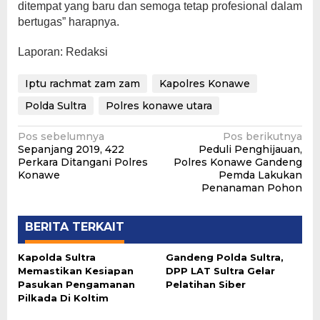
ditempat yang baru dan semoga tetap profesional dalam
bertugas” harapnya.
Laporan: Redaksi
Iptu rachmat zam zam
Kapolres Konawe
Polda Sultra
Polres konawe utara
Navigasi
Pos sebelumnya
Pos berikutnya
Sepanjang 2019, 422
Peduli Penghijauan,
pos
Perkara Ditangani Polres
Polres Konawe Gandeng
Konawe
Pemda Lakukan
Penanaman Pohon
BERITA TERKAIT
Kapolda Sultra
Gandeng Polda Sultra,
Memastikan Kesiapan
DPP LAT Sultra Gelar
Pasukan Pengamanan
Pelatihan Siber
Pilkada Di Koltim