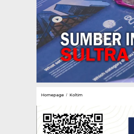
Ini
Homepage
Koltim
/
Hal
Penting
Dalam
KUA-
PPAS
Menurut
Bupati