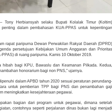
 Tony Herbiansyah selaku Bupati Kolalak Timur (Koltim
l penting dalam pembahasan KUA-PPAS untuk kepentinga
lam rapat paripurna Dewan Perwakilan Rakyat Daerah (DPRD
agenda persetujuan Kebijakan Umum Anggaran dan Priorita
PPAS) di ruang paripurna. Kamis 10 Oktober 2019.
a hibah bagi KPU, Bawaslu dan Keamanan Pilkada. Kedua
ambahan honorarium bagi non PNS,” ujarnya.
 dipenuhi dalam APBD tahun 2020 sesuai peraturan perundang
tara untuk pemberian TPP bagi PNS dan penambahan gaj
ram meningkatkan kesejahteraan pegawai.
upakan bagian dari program untuk pegawai, dimana setela
egiatan, contohnya seperti perjalanan dinas bukan lagi menjad