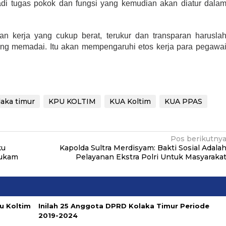
adi tugas pokok dan fungsi yang kemudian akan diatur dala
 kerja yang cukup berat, terukur dan transparan harusla
ang memadai. Itu akan mempengaruhi etos kerja para pegawa
aka timur
KPU KOLTIM
KUA Koltim
KUA PPAS
Pos berikutny
ku
Kapolda Sultra Merdisyam: Bakti Sosial Adala
hukam
Pelayanan Ekstra Polri Untuk Masyaraka
u Koltim
Inilah 25 Anggota DPRD Kolaka Timur Periode
2019-2024