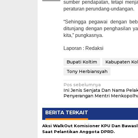
sumber pendapatan, tetapi menj
peraturan perundang-undangan.
“Sehingga pegawai dengan beban
ditunjang dengan penghasilan y
kita,” pungkasnya.
Laporan : Redaksi
Bupati Koltim
Kabupaten Kol
Tony Herbiansyah
Navigasi
Pos sebelumnya
Ini Jenis Senjata Dan Nama Pela
pos
Penyerangan Mentri Menkopol
BERITA TERKAIT
Aksi WalkOut Komisioner KPU Dan Bawasl
Saat Pelantikan Anggota DPRD.