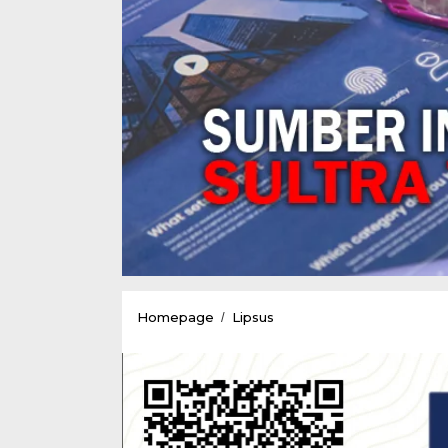
Fachry
Homepage
Lipsus
/
Tidak
Hadir
Pada
Pemanggilan
Pertama
Bawaslu,ini
Kata