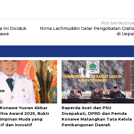
Pos berikutny
a ini Diciduk
Nirna Lachmuddin Gelar Pengobatan Grati
nawe
di Uepa
 Konawe Yusran Akbar
Raperda Aset dan PSU
ltra Award 2025, Bukti
Disepakati, DPRD dan Pemda
impinan Muda yang
Konawe Matangkan Tata Kelola
tif dan Inovatif
Pembangunan Daerah