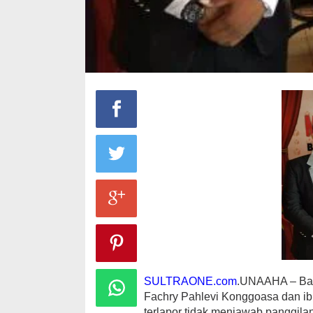
SULTRAONE.com
.UNAAHA – Baw
Fachry Pahlevi Konggoasa dan ib
terlapor tidak menjawab panggila