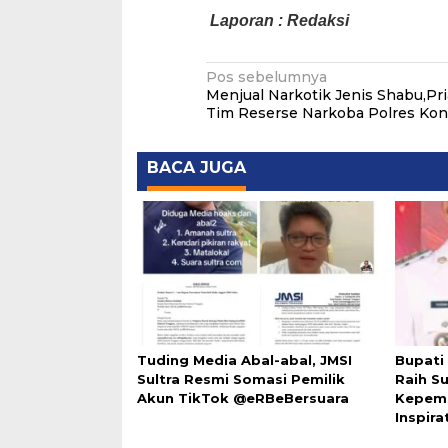
Laporan : Redaksi
Navigasi
Pos sebelumnya
Menjual Narkotik Jenis Shabu,Pri
pos
Tim Reserse Narkoba Polres Ko
BACA JUGA
Tuding Media Abal-abal, JMSI
Bupati
Sultra Resmi Somasi Pemilik
Raih Su
Akun TikTok @eRBeBersuara
Kepem
Inspira