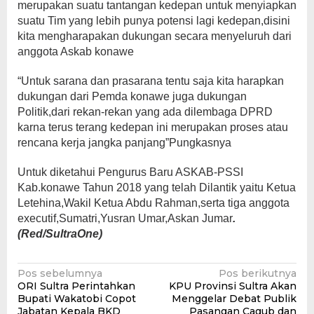
merupakan suatu tantangan kedepan untuk menyiapkan
suatu Tim yang lebih punya potensi lagi kedepan,disini
kita mengharapakan dukungan secara menyeluruh dari
anggota Askab konawe
“Untuk sarana dan prasarana tentu saja kita harapkan
dukungan dari Pemda konawe juga dukungan
Politik,dari rekan-rekan yang ada dilembaga DPRD
karna terus terang kedepan ini merupakan proses atau
rencana kerja jangka panjang”Pungkasnya
Untuk diketahui Pengurus Baru ASKAB-PSSI
Kab.konawe Tahun 2018 yang telah Dilantik yaitu Ketua
Letehina,Wakil Ketua Abdu Rahman,serta tiga anggota
executif,Sumatri,Yusran Umar,Askan Jumar
.
(Red/SultraOne)
Navigasi
Pos sebelumnya
Pos berikutnya
ORI Sultra Perintahkan
KPU Provinsi Sultra Akan
pos
Bupati Wakatobi Copot
Menggelar Debat Publik
Jabatan Kepala BKD
Pasangan Cagub dan