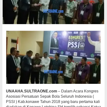
UNAAHA.SULTRAONE.com
– Dalam Acara Kongres
Asosiasi Persatuan Sepak Bola Seluruh Indonesia (
PSSI ) Kab.konawe Tahun 2018 yang baru pertama kali
diadakan di Konawe,Letehina,SH terpilih sebagai Ketua