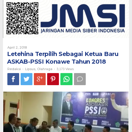
Ketua
Baru
ASKAB-
PSSI
Konawe
Tahun
2018
Oleh
April 2, 2018
Redaksi
Letehina Terpilih Sebagai Ketua Baru
ASKAB-PSSI Konawe Tahun 2018
Redaksi
Lipsus
Olahraga
-
,
-
3,173 Views