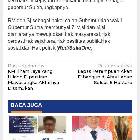
kembalikan kejayaan kalau kami memimpin sebagai
gubernur Sultra,ungkapnya
RM dan Sj sebagai bakal calon Gubernur dan wakil
Gubernur Sultra mempunyai 7 Visi dan Misi
diantaranya mewujudkan hak masyarakat,Hak
cerdas,Hak sejahtera,Hak pasilitas publik,Hak
sosial,dan Hak politik
.(Red/SultaOne)
Navigasi
Pos sebelumnya
Pos berikutnya
KM Ilham Jaya Yang
Lapas Perempuan Akan
pos
Hilang Diperairan
Dibangun di Atas Lahan
Mawasangka Akhirnya
Seluas 5 Hektare
Ditemukan
BACA JUGA