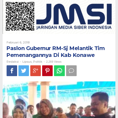
Sj
Melantik
Tim
Pemenangannya
Di
Kab
Konawe
Oleh
Februari 6, 2018
Redaksi
Paslon Gubernur RM-Sj Melantik Tim
Pemenangannya Di Kab Konawe
Redaksi
Lipsus
Politik
-
,
-
2,269 Views