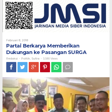
Dukungan
ke
Pasangan
SURGA
Oleh
Februari 8, 2018
Redaksi
Partai Berkarya Memberikan
Dukungan ke Pasangan SURGA
Redaksi
Politik
Sultra
-
,
-
3,580 Views