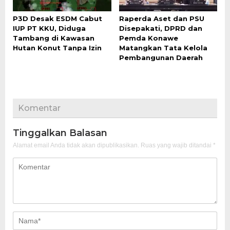
P3D Desak ESDM Cabut
Raperda Aset dan PSU
IUP PT KKU, Diduga
Disepakati, DPRD dan
Tambang di Kawasan
Pemda Konawe
Hutan Konut Tanpa Izin
Matangkan Tata Kelola
Pembangunan Daerah
Komentar
Tinggalkan Balasan
Alamat email Anda tidak akan dipublikasikan.
Ruas yang wajib ditandai
*