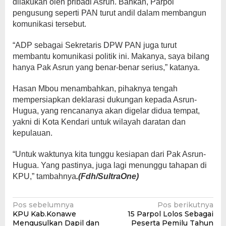
dilakukan oleh pribadi Asrun. Bahkan, Parpol
pengusung seperti PAN turut andil dalam membangun
komunikasi tersebut.
“ADP sebagai Sekretaris DPW PAN juga turut
membantu komunikasi politik ini. Makanya, saya bilang
hanya Pak Asrun yang benar-benar serius,” katanya.
Hasan Mbou menambahkan, pihaknya tengah
mempersiapkan deklarasi dukungan kepada Asrun-
Hugua, yang rencananya akan digelar didua tempat,
yakni di Kota Kendari untuk wilayah daratan dan
kepulauan.
“Untuk waktunya kita tunggu kesiapan dari Pak Asrun-
Hugua. Yang pastinya, juga lagi menunggu tahapan di
KPU,” tambahnya
.(Fdh/SultraOne)
Navigasi
Pos sebelumnya
Pos berikutnya
KPU Kab.Konawe
15 Parpol Lolos Sebagai
pos
Mengusulkan Dapil dan
Peserta Pemilu Tahun