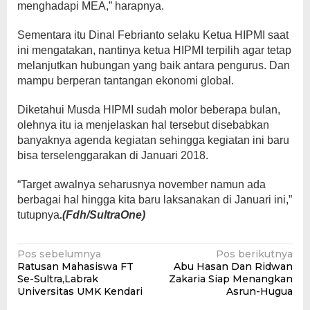
menghadapi MEA,” harapnya.
Sementara itu Dinal Febrianto selaku Ketua HIPMI saat
ini mengatakan, nantinya ketua HIPMI terpilih agar tetap
melanjutkan hubungan yang baik antara pengurus. Dan
mampu berperan tantangan ekonomi global.
Diketahui Musda HIPMI sudah molor beberapa bulan,
olehnya itu ia menjelaskan hal tersebut disebabkan
banyaknya agenda kegiatan sehingga kegiatan ini baru
bisa terselenggarakan di Januari 2018.
“Target awalnya seharusnya november namun ada
berbagai hal hingga kita baru laksanakan di Januari ini,”
tutupnya
.(Fdh/SultraOne)
Navigasi
Pos sebelumnya
Pos berikutnya
Ratusan Mahasiswa FT
Abu Hasan Dan Ridwan
pos
Se-Sultra,Labrak
Zakaria Siap Menangkan
Universitas UMK Kendari
Asrun-Hugua