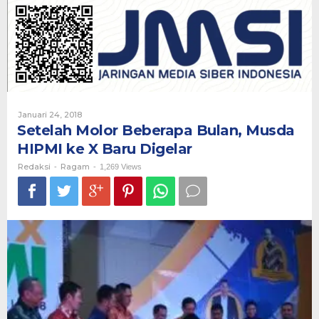
Bulan,
Musda
HIPMI
ke
X
Baru
Digelar
Oleh
Januari 24, 2018
Redaksi
Setelah Molor Beberapa Bulan, Musda
HIPMI ke X Baru Digelar
Redaksi
Ragam
-
-
1,269 Views