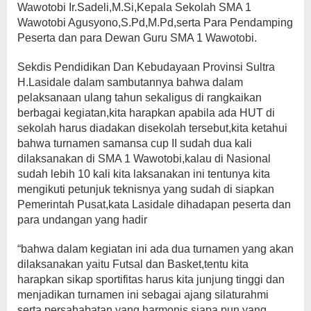
Wawotobi Ir.Sadeli,M.Si,Kepala Sekolah SMA 1
Wawotobi Agusyono,S.Pd,M.Pd,serta Para Pendamping
Peserta dan para Dewan Guru SMA 1 Wawotobi.
Sekdis Pendidikan Dan Kebudayaan Provinsi Sultra
H.Lasidale dalam sambutannya bahwa dalam
pelaksanaan ulang tahun sekaligus di rangkaikan
berbagai kegiatan,kita harapkan apabila ada HUT di
sekolah harus diadakan disekolah tersebut,kita ketahui
bahwa turnamen samansa cup II sudah dua kali
dilaksanakan di SMA 1 Wawotobi,kalau di Nasional
sudah lebih 10 kali kita laksanakan ini tentunya kita
mengikuti petunjuk teknisnya yang sudah di siapkan
Pemerintah Pusat,kata Lasidale dihadapan peserta dan
para undangan yang hadir
“bahwa dalam kegiatan ini ada dua turnamen yang akan
dilaksanakan yaitu Futsal dan Basket,tentu kita
harapkan sikap sportifitas harus kita junjung tinggi dan
menjadikan turnamen ini sebagai ajang silaturahmi
serta persahabatan yang harmonis,siapa pun yang