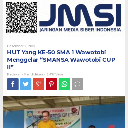
50
SMA
1
Wawotobi
Menggelar
“SMANSA
Wawotobi
CUP
II”
Oleh
Desember 2, 2017
Redaksi
HUT Yang KE-50 SMA 1 Wawotobi
Menggelar “SMANSA Wawotobi CUP
II”
Redaksi
Pendidikan
-
-
1,437 Views