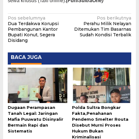
sewa khusus (Taxi online).
(Fdh/SultraOne)
Navigasi
Pos sebelumnya
Pos berikutnya
Dua Terdakwa Korupsi
Perahu Milik Nelayan
pos
Pembangunan Kantor
Ditemukan Tim Basarnas
Bupati Konut, Segera
Sudah Kondisi Terbalik
Disidang
BACA JUGA
Dugaan Perampasan
Polda Sultra Bongkar
Tanah Legal: Jaringan
Fakta,Penahanan
Mafia Puuwatu Disinyalir
Pendemo Smelter Routa
Bermain Rapi dan
Disebut Murni Proses
Sistematis
Hukum Bukan
Kriminalisasi