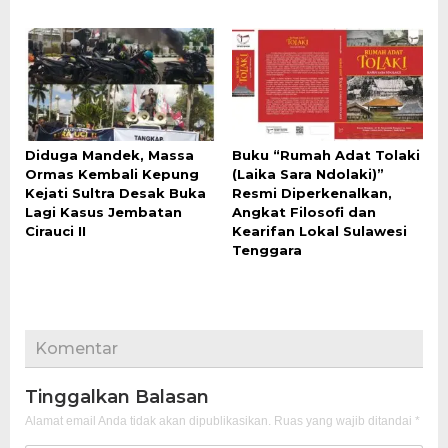
Diduga Mandek, Massa
Buku “Rumah Adat Tolaki
Ormas Kembali Kepung
(Laika Sara Ndolaki)”
Kejati Sultra Desak Buka
Resmi Diperkenalkan,
Lagi Kasus Jembatan
Angkat Filosofi dan
Cirauci II
Kearifan Lokal Sulawesi
Tenggara
Komentar
Tinggalkan Balasan
Alamat email Anda tidak akan dipublikasikan.
Ruas yang wajib ditandai
*