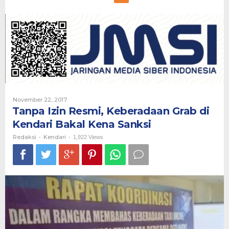
Izin
Resmi,
Keberadaan
Grab
di
Kendari
Bakal
Kena
Sanksi
Oleh
November 22, 2017
Redaksi
Tanpa Izin Resmi, Keberadaan Grab di
Kendari Bakal Kena Sanksi
Redaksi
Kendari
-
-
1,922 Views