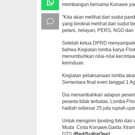
membangun bersama Konawe yang k
“Kita akan melihat dari sudut pan
yang birokrat melihat dari sudut bir
petani, nelayan, PERS, NGO dan d
Setelah ketua DPRD menyampaikan
bahwa Kegiatan lomba karya Fh
menumbuhkan nilai-nilai kecintaa
kerinduan.
Kegiatan pelaksanaan lomba akan d
Sementara final even tanggal 1 A
Dia menambahkan adapun peserta
peserta tidak terbatas. Lomba 
hadiah sebesar 25 juta rupiah.uja
Untuk mengirim /posting foto dan 
Muda Cinta Konawe,Garda Xtran
GTS
,
(Red/SultraOne)