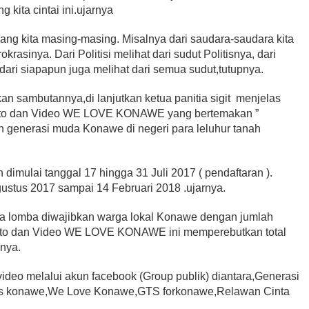
ita cintai ini.ujarnya
dang kita masing-masing. Misalnya dari saudara-saudara kita
okrasinya. Dari Politisi melihat dari sudut Politisnya, dari
ari siapapun juga melihat dari semua sudut,tutupnya.
 sambutannya,di lanjutkan ketua panitia sigit menjelas
oto dan Video WE LOVE KONAWE yang bertemakan ”
n generasi muda Konawe di negeri para leluhur tanah
imulai tanggal 17 hingga 31 Juli 2017 ( pendaftaran ).
gustus 2017 sampai 14 Februari 2018 .ujarnya.
 lomba diwajibkan warga lokal Konawe dengan jumlah
Fhoto dan Video WE LOVE KONAWE ini memperebutkan total
rnya.
video melalui akun facebook (Group publik) diantara,Generasi
s konawe,We Love Konawe,GTS forkonawe,Relawan Cinta