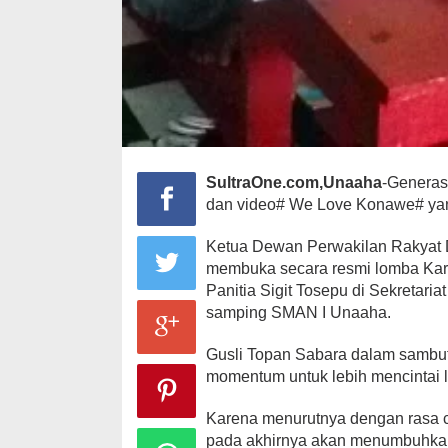
SultraOne.com,Unaaha
-Generas
dan video# We Love Konawe# yan
Ketua Dewan Perwakilan Rakyat 
membuka secara resmi lomba Ka
Panitia Sigit Tosepu di Sekretari
samping SMAN I Unaaha.
Gusli Topan Sabara dalam sambut
momentum untuk lebih mencintai 
Karena menurutnya dengan rasa c
pada akhirnya akan menumbuhkan 