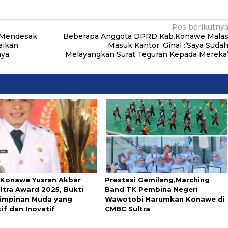
Pos berikutny
 Mendesak
Beberapa Anggota DPRD Kab.Konawe Mala
aikan
Masuk Kantor ,Ginal :’Saya Suda
nya
Melayangkan Surat Teguran Kepada Mereka
 Konawe Yusran Akbar
Prestasi Gemilang,Marching
ltra Award 2025, Bukti
Band TK Pembina Negeri
impinan Muda yang
Wawotobi Harumkan Konawe di
tif dan Inovatif
CMBC Sultra