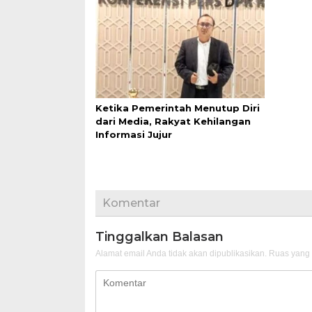
Ketika Pemerintah Menutup Diri
dari Media, Rakyat Kehilangan
Informasi Jujur
Komentar
Tinggalkan Balasan
Alamat email Anda tidak akan dipublikasikan.
Ruas yang 