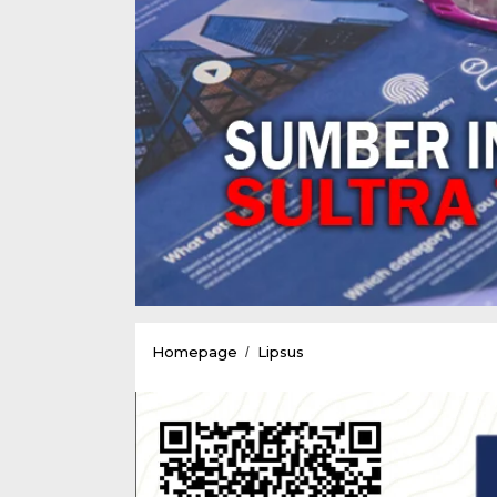
GMCK
Homepage
Lipsus
/
“WE
LOVE
KONAWE
GTS”
Mengadakan
Lomba
Foto