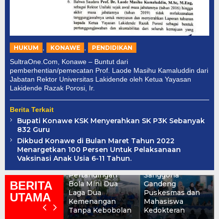
,
,
HUKUM
KONAWE
PENDIDIKAN
SultraOne.Com, Konawe – Buntut dari
pemberhentian/pemecatan Prof. Laode Masihu Kamaluddin dari
Jabatan Rektor Universitas Lakidende oleh Ketua Yayasan
Lakidende Razak Porosi, Ir.
Berita Terkait
Bupati Konawe KSK Menyerahkan SK P3K Sebanyak
832 Guru
Dikbud Konawe di Bulan Maret Tahun 2022
Menargetkan 100 Persen Untuk Pelaksanaan
DLH Konawe Tak
Tekan Risiko
Vaksinasi Anak Usia 6-11 Tahun.
Terbendung di
Stunting, Pemdes
Pertandingan
Sanggona
BERITA
Bola Mini Dua
Gandeng
Laga Dua
Puskesmas dan
UTAMA
Kemenangan
Mahasiswa
Tanpa Kebobolan
Kedokteran