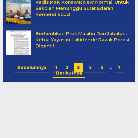
Kadis P&K Konawe; New Normal, Untuk
Sekolah Menunggu Surat Edaran
Kemendikbud
Berhentikan Prof. Masihu Dari Jabatan,
Ketua Yayasan Lakidende Razak Porosi
Diganti!
Sebelumnya
1
2
3
4
5
…
7
Berikutnya