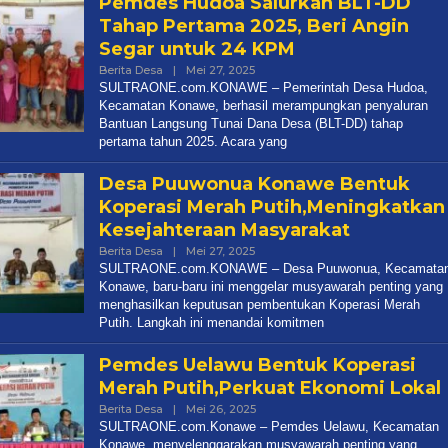
Pemdes Hudoa Salurkan BLT-DD
Tahap Pertama 2025, Beri Angin
Segar untuk 24 KPM
Oleh
Berita Desa
|
Mei 27, 2025
Redaksi
SULTRAONE.com.KONAWE – Pemerintah Desa Hudoa,
Kecamatan Konawe, berhasil merampungkan penyaluran
Bantuan Langsung Tunai Dana Desa (BLT-DD) tahap
pertama tahun 2025. Acara yang
Desa Puuwonua Konawe Bentuk
Koperasi Merah Putih,Meningkatkan
Kesejahteraan Masyarakat
Oleh
Berita Desa
|
Mei 27, 2025
Redaksi
SULTRAONE.com.KONAWE – Desa Puuwonua, Kecamata
Konawe, baru-baru ini menggelar musyawarah penting yang
menghasilkan keputusan pembentukan Koperasi Merah
Putih. Langkah ini menandai komitmen
Pemdes Uelawu Bentuk Koperasi
Merah Putih,Perkuat Ekonomi Lokal
Oleh
Berita Desa
|
Mei 26, 2025
Redaksi
SULTRAONE.com.Konawe – Pemdes Uelawu, Kecamatan
Konawe, menyelenggarakan musyawarah penting yang