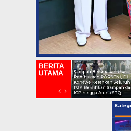
BERITA
UTAMA
Sampah Berserakan Usai
Pembukaan PORSENI, DL
Konawe Kerahkan Seluruh
P3K Bersihkan Sampah dar
ICP hingga Arena STQ
Katego