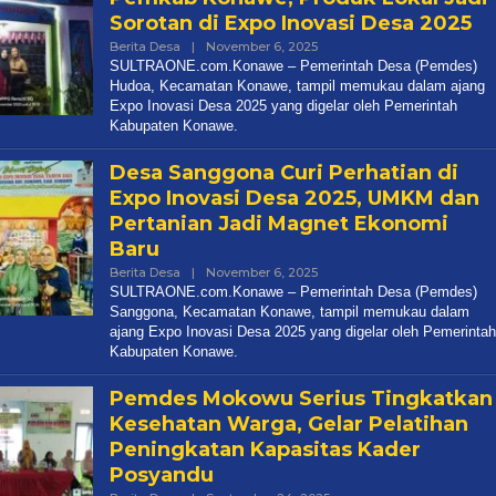
Sorotan di Expo Inovasi Desa 2025
Oleh
Berita Desa
|
November 6, 2025
Redaksi
SULTRAONE.com.Konawe – Pemerintah Desa (Pemdes)
Hudoa, Kecamatan Konawe, tampil memukau dalam ajang
Expo Inovasi Desa 2025 yang digelar oleh Pemerintah
Kabupaten Konawe.
Desa Sanggona Curi Perhatian di
Expo Inovasi Desa 2025, UMKM dan
Pertanian Jadi Magnet Ekonomi
Baru
Oleh
Berita Desa
|
November 6, 2025
Redaksi
SULTRAONE.com.Konawe – Pemerintah Desa (Pemdes)
Sanggona, Kecamatan Konawe, tampil memukau dalam
ajang Expo Inovasi Desa 2025 yang digelar oleh Pemerintah
Kabupaten Konawe.
Pemdes Mokowu Serius Tingkatkan
Kesehatan Warga, Gelar Pelatihan
Peningkatan Kapasitas Kader
Posyandu