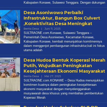
Kabupaten Konawe, Sulawesi Tenggara. Dengan dukungan
Desa Asoniwowo Perbaiki
Infrastruktur, Bangun Box Culvert
,Konektivitas Desa Meningkat
Oleh
Berita Desa
|
Juni 11, 2025
Redaksi
SULTRAONE.com.Konawe, Sulawesi Tenggara –
Pemerintah Desa Asoniwowo, Kecamatan Konawe,
Kabupaten Konawe, kembali menunjukkan komitmennya
dalam menggenjot pembangunan infrastruktur,kali ini fokus
utama adalah
Desa Hudoa Bentuk Koperasi Merah
Putih, Wujudkan Peningkatan
Kesejahteraan Ekonomi Masyarakat
Oleh
Berita Desa
|
Mei 27, 2025
Redaksi
SULTRAONE.com.KONAWE – Desa Hudoa menunjukkan
komitmen kuatnya dalam peningkatan kesejahteraan
ekonomi masyarakat dengan menyelenggarakan
musyawarah desa khusus yang membahas pembentukan
Koperasi Merah