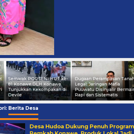
H
Semarak PORSENI HUT ke-
Dugaan Perampasan Tana
81 Konawe,DLH Konawe
Legal: Jaringan Mafia
i
Tunjukkan Kekompakan di
Puuwatu Disinyalir Bermai
Devile
Rapi dan Sistematis
ri:
Berita Desa
Desa Hudoa Dukung Penuh Progra
Pemkab Konawe, Produk Lokal Jadi