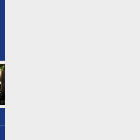
DLH Konawe Tak Mau MoU
h
Jadi Seremonial, Sampah
Jumat Bersih, DLH Konawe
Terpilah Puskesmas
Kerahkan P3K Bersihkan
n
Tawanga Dijemput
Lingkar R3 dan Asrama
Langsung
Polres
m