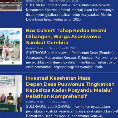
Oleh
Berita Desa
|
September 24, 2025
Redaksi
SULTRAONE.com.Konawe – Pemerintah Desa Mokowu,
Kecamatan Konawe, kembali menunjukkan komitmennya
dalam meningkatkan kualitas hidup masyarakat. Melalui
Dana Desa tahap kedua tahun 2025,
Box Culvert Tahap Kedua Resmi
Dibangun, Warga Asoniwowo
Sambut Gembira
Oleh
Berita Desa
|
September 15, 2025
Redaksi
SULTRAONE.com.Konawe – Pemerintah Desa (Pemdes)
Asoniwowo, Kecamatan Konawe, Kabupaten Konawe, terus
meneguhkan komitmennya dalam membangun infrastruktur
yang bermanfaat langsung bagi masyarakat. Pada
Investasi Kesehatan Masa
Depan,Desa Puuwonua Tingkatkan
Kapasitas Kader Posyandu Melalui
Pelatihan Komprehensif
Oleh
Berita Desa
|
Juni 26, 2025
Redaksi
SULTRAONE.com.KONAWE – Komitmen nyata dalam
peningkatan kualitas kesehatan masyarakat ditunjukkan ole
Pemerintah Desa Puuwonua, Kecamatan Konawe,