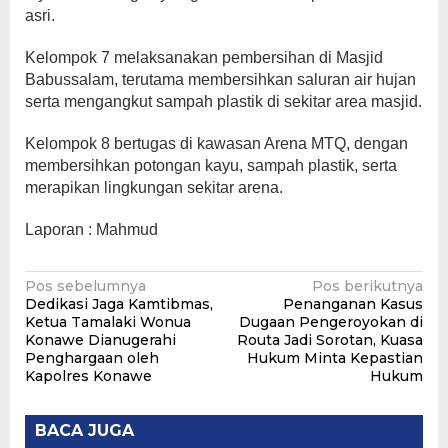
asri.
Kelompok 7 melaksanakan pembersihan di Masjid
Babussalam, terutama membersihkan saluran air hujan
serta mengangkut sampah plastik di sekitar area masjid.
Kelompok 8 bertugas di kawasan Arena MTQ, dengan
membersihkan potongan kayu, sampah plastik, serta
merapikan lingkungan sekitar arena.
Laporan : Mahmud
Navigasi
Pos sebelumnya
Pos berikutnya
Dedikasi Jaga Kamtibmas,
Penanganan Kasus
pos
Ketua Tamalaki Wonua
Dugaan Pengeroyokan di
Konawe Dianugerahi
Routa Jadi Sorotan, Kuasa
Penghargaan oleh
Hukum Minta Kepastian
Kapolres Konawe
Hukum
BACA JUGA