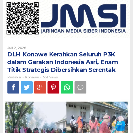
Seluruh
P3K
dalam
Gerakan
Indonesia
Asri,
Enam
Titik
Strategis
Oleh
Juli 2, 2026
Dibersihkan
Redaksi
DLH Konawe Kerahkan Seluruh P3K
Serentak
dalam Gerakan Indonesia Asri, Enam
Titik Strategis Dibersihkan Serentak
Redaksi
Konawe
-
-
551 Views