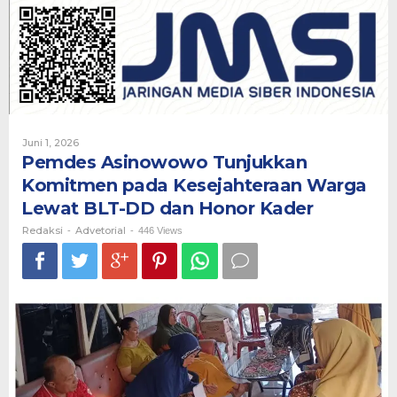
Komitmen
pada
Kesejahteraan
Warga
Lewat
BLT-
DD
dan
Honor
Oleh
Juni 1, 2026
Kader
Redaksi
Pemdes Asinowowo Tunjukkan
Komitmen pada Kesejahteraan Warga
Lewat BLT-DD dan Honor Kader
Redaksi
Advetorial
-
-
446 Views