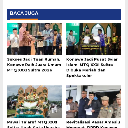
BACA JUGA
Sukses Jadi Tuan Rumah,
Konawe Jadi Pusat Syiar
Konawe Raih Juara Umum
Islam, MTQ XXXI Sultra
MTQ XXXI Sultra 2026
Dibuka Meriah dan
Spektakuler
Pawai Ta’aruf MTQ XXXI
Revitalisasi Pasar Amesiu
Sultra Ubah Kota Unaaha
Menguat, DPRD Konawe