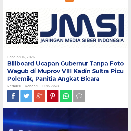
Ucapan
Gubernur
Tanpa
Foto
Wagub
di
Muprov
VIII
Kadin
Sultra
Picu
Oleh
Februari 16, 2026
Polemik,
Redaksi
Billboard Ucapan Gubernur Tanpa Foto
Panitia
Angkat
Wagub di Muprov VIII Kadin Sultra Picu
Bicara
Polemik, Panitia Angkat Bicara
Redaksi
Kendari
-
-
1,095 Views