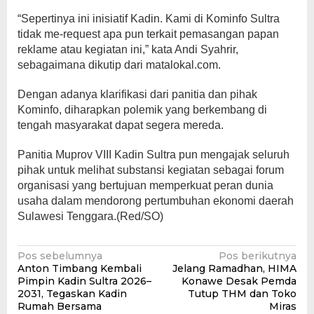
“Sepertinya ini inisiatif Kadin. Kami di Kominfo Sultra
tidak me-request apa pun terkait pemasangan papan
reklame atau kegiatan ini,” kata Andi Syahrir,
sebagaimana dikutip dari matalokal.com.
Dengan adanya klarifikasi dari panitia dan pihak
Kominfo, diharapkan polemik yang berkembang di
tengah masyarakat dapat segera mereda.
Panitia Muprov VIII Kadin Sultra pun mengajak seluruh
pihak untuk melihat substansi kegiatan sebagai forum
organisasi yang bertujuan memperkuat peran dunia
usaha dalam mendorong pertumbuhan ekonomi daerah
Sulawesi Tenggara.(Red/SO)
Navigasi
Pos sebelumnya
Pos berikutnya
Anton Timbang Kembali
Jelang Ramadhan, HIMA
pos
Pimpin Kadin Sultra 2026–
Konawe Desak Pemda
2031, Tegaskan Kadin
Tutup THM dan Toko
Rumah Bersama
Miras