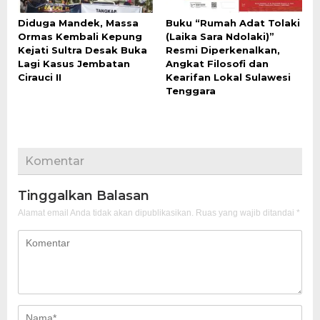
Diduga Mandek, Massa
Buku “Rumah Adat Tolaki
Ormas Kembali Kepung
(Laika Sara Ndolaki)”
Kejati Sultra Desak Buka
Resmi Diperkenalkan,
Lagi Kasus Jembatan
Angkat Filosofi dan
Cirauci II
Kearifan Lokal Sulawesi
Tenggara
Komentar
Tinggalkan Balasan
Alamat email Anda tidak akan dipublikasikan.
Ruas yang wajib ditandai
*