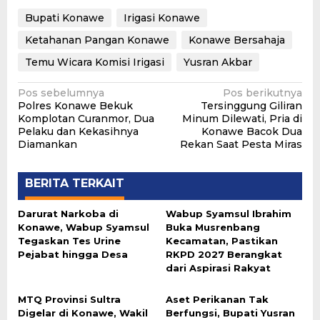
Bupati Konawe
Irigasi Konawe
Ketahanan Pangan Konawe
Konawe Bersahaja
Temu Wicara Komisi Irigasi
Yusran Akbar
Navigasi
Pos sebelumnya
Pos berikutnya
Polres Konawe Bekuk
Tersinggung Giliran
pos
Komplotan Curanmor, Dua
Minum Dilewati, Pria di
Pelaku dan Kekasihnya
Konawe Bacok Dua
Diamankan
Rekan Saat Pesta Miras
BERITA TERKAIT
Darurat Narkoba di
Wabup Syamsul Ibrahim
Konawe, Wabup Syamsul
Buka Musrenbang
Tegaskan Tes Urine
Kecamatan, Pastikan
Pejabat hingga Desa
RKPD 2027 Berangkat
dari Aspirasi Rakyat
MTQ Provinsi Sultra
Aset Perikanan Tak
Digelar di Konawe, Wakil
Berfungsi, Bupati Yusran