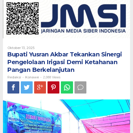
Tekankan
Sinergi
Pengelolaan
Irigasi
Demi
Ketahanan
Pangan
Berkelanjutan
Oleh
Oktober 13, 2025
Redaksi
Bupati Yusran Akbar Tekankan Sinergi
Pengelolaan Irigasi Demi Ketahanan
Pangan Berkelanjutan
Redaksi
Konawe
-
-
2,088 Views