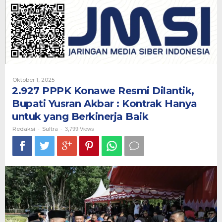
Resmi
Dilantik,
Bupati
Yusran
Akbar
:
Kontrak
Hanya
untuk
Oleh
Oktober 1, 2025
yang
Redaksi
2.927 PPPK Konawe Resmi Dilantik,
Berkinerja
Bupati Yusran Akbar : Kontrak Hanya
Baik
untuk yang Berkinerja Baik
Redaksi
Sultra
-
-
3,799 Views