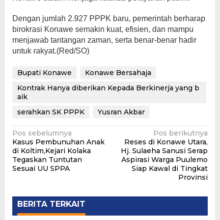
Dengan jumlah 2.927 PPPK baru, pemerintah berharap
birokrasi Konawe semakin kuat, efisien, dan mampu
menjawab tantangan zaman, serta benar-benar hadir
untuk rakyat.(Red/SO)
Bupati Konawe
Konawe Bersahaja
Kontrak Hanya diberikan Kepada Berkinerja yang b
aik
serahkan SK PPPK
Yusran Akbar
Navigasi
Pos sebelumnya
Pos berikutnya
Kasus Pembunuhan Anak
Reses di Konawe Utara,
pos
di Koltim,Kejari Kolaka
Hj. Sulaeha Sanusi Serap
Tegaskan Tuntutan
Aspirasi Warga Puulemo
Sesuai UU SPPA
Siap Kawal di Tingkat
Provinsi
BERITA TERKAIT