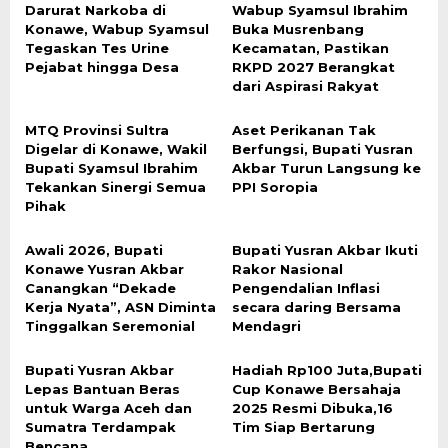
Darurat Narkoba di
Wabup Syamsul Ibrahim
Konawe, Wabup Syamsul
Buka Musrenbang
Tegaskan Tes Urine
Kecamatan, Pastikan
Pejabat hingga Desa
RKPD 2027 Berangkat
dari Aspirasi Rakyat
MTQ Provinsi Sultra
Aset Perikanan Tak
Digelar di Konawe, Wakil
Berfungsi, Bupati Yusran
Bupati Syamsul Ibrahim
Akbar Turun Langsung ke
Tekankan Sinergi Semua
PPI Soropia
Pihak
Awali 2026, Bupati
Bupati Yusran Akbar Ikuti
Konawe Yusran Akbar
Rakor Nasional
Canangkan “Dekade
Pengendalian Inflasi
Kerja Nyata”, ASN Diminta
secara daring Bersama
Tinggalkan Seremonial
Mendagri
Bupati Yusran Akbar
Hadiah Rp100 Juta,Bupati
Lepas Bantuan Beras
Cup Konawe Bersahaja
untuk Warga Aceh dan
2025 Resmi Dibuka,16
Sumatra Terdampak
Tim Siap Bertarung
Bencana