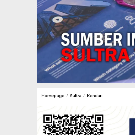
Ketua
Homepage
Sultra
Kendari
/
/
Kadin
Sultra
Mantapkan
Arah
Investasi
Besar,Lewat
Rapimprov