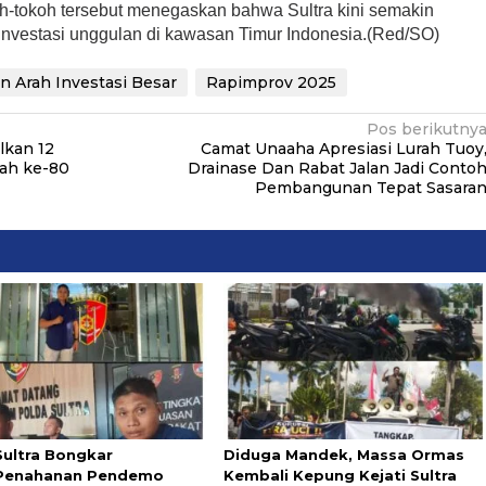
oh-tokoh tersebut menegaskan bahwa Sultra kini semakin
 investasi unggulan di kawasan Timur Indonesia.(Red/SO)
 Arah Investasi Besar
Rapimprov 2025
Pos berikutny
lkan 12
Camat Unaaha Apresiasi Lurah Tuoy
lah ke-80
Drainase Dan Rabat Jalan Jadi Conto
Pembangunan Tepat Sasara
Sultra Bongkar
Diduga Mandek, Massa Ormas
,Penahanan Pendemo
Kembali Kepung Kejati Sultra