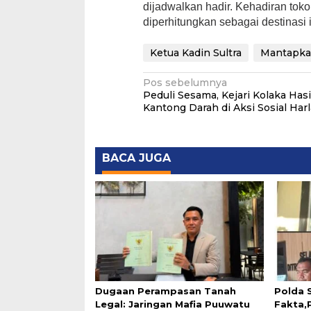
dijadwalkan hadir. Kehadiran tok
diperhitungkan sebagai destinasi
Ketua Kadin Sultra
Mantapkan
Navigasi
Pos sebelumnya
Peduli Sesama, Kejari Kolaka Hasi
pos
Kantong Darah di Aksi Sosial Har
BACA JUGA
Dugaan Perampasan Tanah
Polda 
Legal: Jaringan Mafia Puuwatu
Fakta