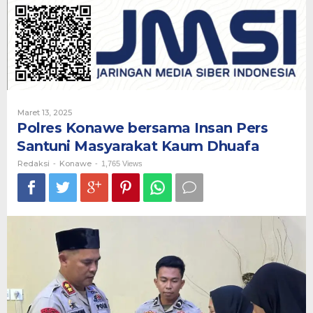
Insan
Pers
Santuni
Masyarakat
Kaum
Dhuafa
Oleh
Maret 13, 2025
Redaksi
Polres Konawe bersama Insan Pers
Santuni Masyarakat Kaum Dhuafa
Redaksi
Konawe
-
-
1,765 Views