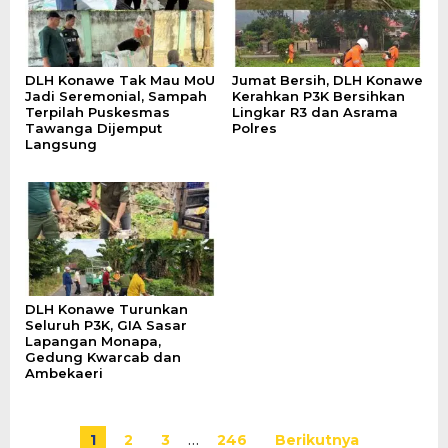
DLH Konawe Tak Mau MoU
Jumat Bersih, DLH Konawe
Jadi Seremonial, Sampah
Kerahkan P3K Bersihkan
Terpilah Puskesmas
Lingkar R3 dan Asrama
Tawanga Dijemput
Polres
Langsung
DLH Konawe Turunkan
Seluruh P3K, GIA Sasar
Lapangan Monapa,
Gedung Kwarcab dan
Ambekaeri
1
2
3
…
246
Berikutnya