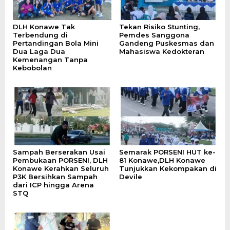
DLH Konawe Tak
Tekan Risiko Stunting,
Terbendung di
Pemdes Sanggona
Pertandingan Bola Mini
Gandeng Puskesmas dan
Dua Laga Dua
Mahasiswa Kedokteran
Kemenangan Tanpa
Kebobolan
Sampah Berserakan Usai
Semarak PORSENI HUT ke-
Pembukaan PORSENI, DLH
81 Konawe,DLH Konawe
Konawe Kerahkan Seluruh
Tunjukkan Kekompakan di
P3K Bersihkan Sampah
Devile
dari ICP hingga Arena
STQ