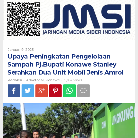
Sampah
Pj.Bupati
Konawe
Stanley
Serahkan
Dua
Unit
Mobil
Jenis
Oleh
Januari 9, 2025
Amrol
Redaksi
Upaya Peningkatan Pengelolaan
Sampah Pj.Bupati Konawe Stanley
Serahkan Dua Unit Mobil Jenis Amrol
Redaksi
Advetorial
Konawe
-
,
-
1,957 Views