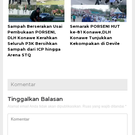
Sampah Berserakan Usai
Semarak PORSENI HUT
Pembukaan PORSENI,
ke-81 Konawe,DLH
DLH Konawe Kerahkan
Konawe Tunjukkan
Seluruh P3K Bersihkan
Kekompakan di Devile
Sampah dari ICP hingga
Arena STQ
Komentar
Tinggalkan Balasan
Alamat email Anda tidak akan dipublikasikan.
Ruas yang wajib ditandai
*