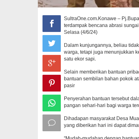
SultraOne.com.Konawe – Pj.Bupa
terdampak bencana abrasi sunga
Selasa (4/6/24)
Dalam kunjungannya, beliau tida
warga, tetapi juga menunjukkan 
satu ekor sapi.
Selain memberikan bantuan priba
bantuan sembilan bahan pokok at
pasir
Penyerahan bantuan tersebut da
pangan sehari-hari bagi warga te
Dihadapan masyarakat Desa Mua
yang diberikan hari ini dapat d
“Mudah-mudahan dengan bantuan i