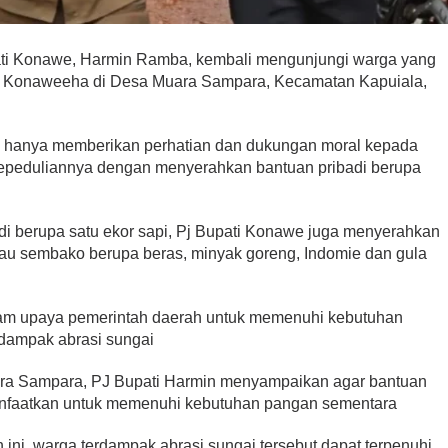
ti Konawe, Harmin Ramba, kembali mengunjungi warga yang
i Konaweeha di Desa Muara Sampara, Kecamatan Kapuiala,
k hanya memberikan perhatian dan dukungan moral kepada
kepeduliannya dengan menyerahkan bantuan pribadi berupa
di berupa satu ekor sapi, Pj Bupati Konawe juga menyerahkan
au sembako berupa beras, minyak goreng, Indomie dan gula
lam upaya pemerintah daerah untuk memenuhi kebutuhan
rdampak abrasi sungai
ra Sampara, PJ Bupati Harmin menyampaikan agar bantuan
imanfaatkan untuk memenuhi kebutuhan pangan sementara
ni, warga terdampak abrasi sungai tersebut dapat terpenuhi