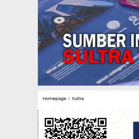
Pj.Bupati
Homepage
Sultra
/
Konawe
Kembali
Beri
Bantuan
yang
Terdampak
Bencana