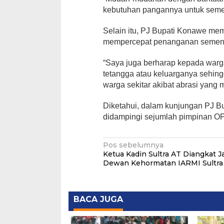
kebutuhan pangannya untuk seme
Selain itu, PJ Bupati Konawe me
mempercepat penanganan sementar
“Saya juga berharap kepada warga
tetangga atau keluarganya sehing
warga sekitar akibat abrasi yang 
Diketahui, dalam kunjungan PJ B
didampingi sejumlah pimpinan OPD
Navigasi
Pos sebelumnya
Ketua Kadin Sultra AT Diangkat J
pos
Dewan Kehormatan IARMI Sultra
BACA JUGA