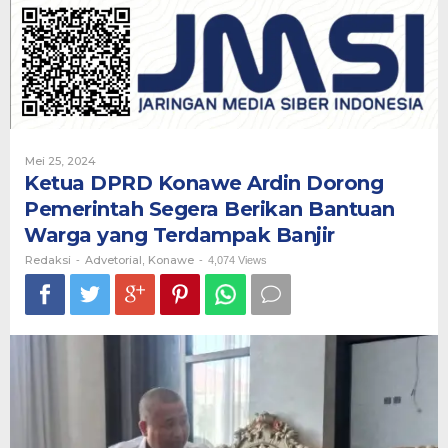
Ardin
Dorong
Pemerintah
Segera
Berikan
Bantuan
Warga
yang
Terdampak
Oleh
Mei 25, 2024
Banjir
Redaksi
Ketua DPRD Konawe Ardin Dorong
Pemerintah Segera Berikan Bantuan
Warga yang Terdampak Banjir
Redaksi
Advetorial
Konawe
-
,
-
4,074 Views