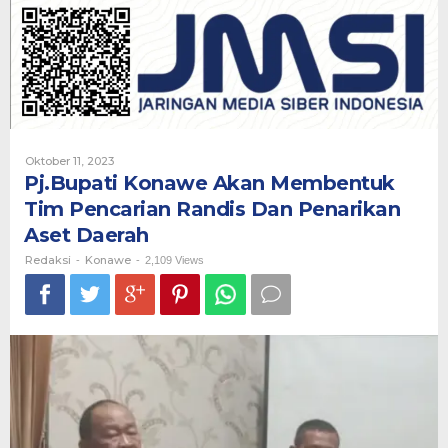
Membentuk
Tim
Pencarian
Randis
Dan
Penarikan
Aset
Daerah
Oleh
Oktober 11, 2023
Redaksi
Pj.Bupati Konawe Akan Membentuk
Tim Pencarian Randis Dan Penarikan
Aset Daerah
Redaksi
Konawe
-
-
2,109 Views