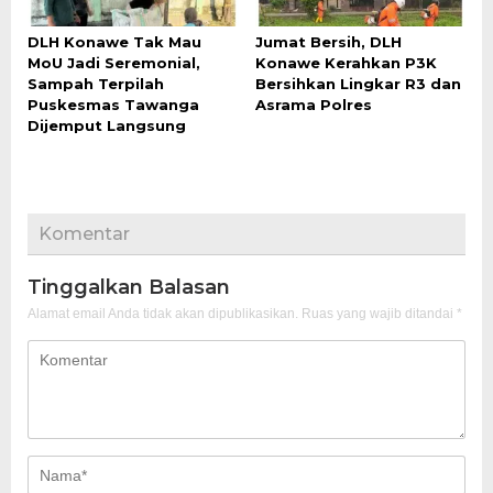
DLH Konawe Tak Mau
Jumat Bersih, DLH
MoU Jadi Seremonial,
Konawe Kerahkan P3K
Sampah Terpilah
Bersihkan Lingkar R3 dan
Puskesmas Tawanga
Asrama Polres
Dijemput Langsung
Komentar
Tinggalkan Balasan
Alamat email Anda tidak akan dipublikasikan.
Ruas yang wajib ditandai
*