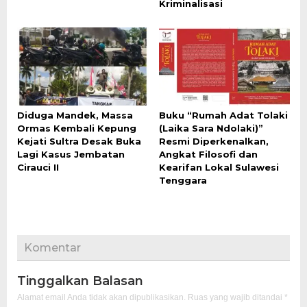
Kriminalisasi
Diduga Mandek, Massa
Buku “Rumah Adat Tolaki
Ormas Kembali Kepung
(Laika Sara Ndolaki)”
Kejati Sultra Desak Buka
Resmi Diperkenalkan,
Lagi Kasus Jembatan
Angkat Filosofi dan
Cirauci II
Kearifan Lokal Sulawesi
Tenggara
Komentar
Tinggalkan Balasan
Alamat email Anda tidak akan dipublikasikan.
Ruas yang wajib ditandai
*