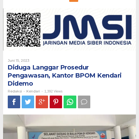
Langgar
Prosedur
Pengawasan,
Kantor
BPOM
Kendari
Didemo
Oleh
Juni 15, 2023
Redaksi
Diduga Langgar Prosedur
Pengawasan, Kantor BPOM Kendari
Didemo
Redaksi
Kendari
-
-
1,392 Views