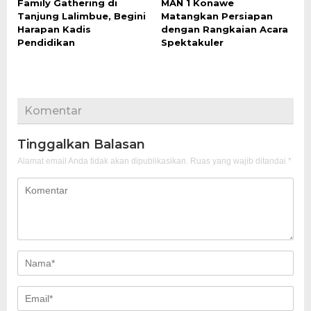
Family Gathering di
MAN 1 Konawe
Tanjung Lalimbue, Begini
Matangkan Persiapan
Harapan Kadis
dengan Rangkaian Acara
Pendidikan
Spektakuler
Komentar
Tinggalkan Balasan
Alamat email Anda tidak akan dipublikasikan.
Ruas yang wajib ditandai
*