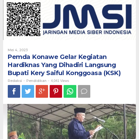
Kegiatan
Hardiknas
Yang
Dihadiri
Langsung
Bupati
Kery
Saiful
Konggoasa
Oleh
Mei 4, 2023
(KSK)
Redaksi
Pemda Konawe Gelar Kegiatan
Hardiknas Yang Dihadiri Langsung
Bupati Kery Saiful Konggoasa (KSK)
Redaksi
Pendidikan
-
-
4,041 Views