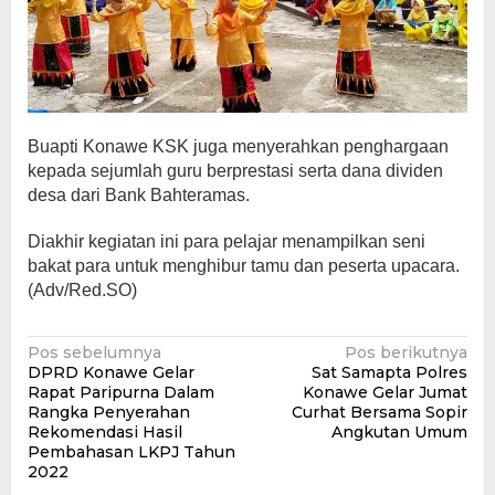
Buapti Konawe KSK juga menyerahkan penghargaan
kepada sejumlah guru berprestasi serta dana dividen
desa dari Bank Bahteramas.
Diakhir kegiatan ini para pelajar menampilkan seni
bakat para untuk menghibur tamu dan peserta upacara.
(Adv/Red.SO)
Navigasi
Pos sebelumnya
Pos berikutnya
DPRD Konawe Gelar
Sat Samapta Polres
pos
Rapat Paripurna Dalam
Konawe Gelar Jumat
Rangka Penyerahan
Curhat Bersama Sopir
Rekomendasi Hasil
Angkutan Umum
Pembahasan LKPJ Tahun
2022